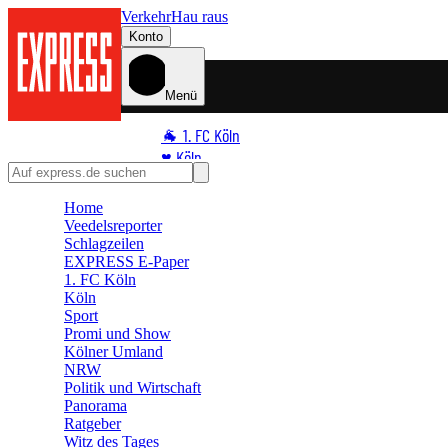
Verkehr
Hau raus
Konto
Menü
🐐 1. FC Köln
♥️ Köln
⭐ Promi
Home
🏆 Sport
Veedelsreporter
🛒 Shoppingwelt
Schlagzeilen
🧩 Spiele
EXPRESS E-Paper
1. FC Köln
Köln
Sport
Promi und Show
Kölner Umland
NRW
Politik und Wirtschaft
Panorama
Ratgeber
Witz des Tages