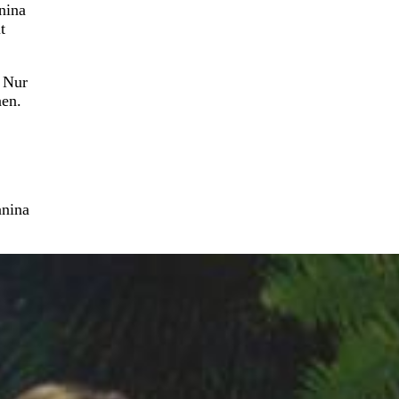
nina
t
. Nur
nen.
anina