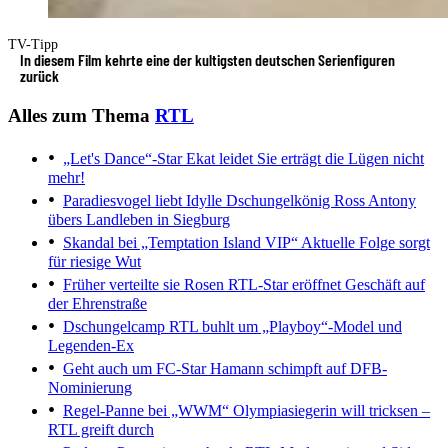
TV-Tipp
In diesem Film kehrte eine der kultigsten deutschen Serienfiguren
zurück
Alles zum Thema
RTL
„Let's Dance“-Star Ekat leidet
Sie erträgt die Lügen nicht
mehr!
Paradiesvogel liebt Idylle
Dschungelkönig Ross Antony
übers Landleben in Siegburg
Skandal bei „Temptation Island VIP“
Aktuelle Folge sorgt
für riesige Wut
Früher verteilte sie Rosen
RTL-Star eröffnet Geschäft auf
der Ehrenstraße
Dschungelcamp
RTL buhlt um „Playboy“-Model und
Legenden-Ex
Geht auch um FC-Star
Hamann schimpft auf DFB-
Nominierung
Regel-Panne bei „WWM“
Olympiasiegerin will tricksen –
RTL greift durch