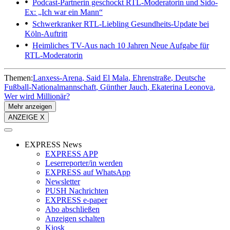
Podcast-Partnerin geschockt
RTL-Moderatorin und Sido-
Ex: „Ich war ein Mann“
Schwerkranker RTL-Liebling
Gesundheits-Update bei
Köln-Auftritt
Heimliches TV-Aus nach 10 Jahren
Neue Aufgabe für
RTL-Moderatorin
Themen:
Lanxess-Arena
Said El Mala
Ehrenstraße
Deutsche
Fußball-Nationalmannschaft
Günther Jauch
Ekaterina Leonova
Wer wird Millionär?
Mehr anzeigen
ANZEIGE X
EXPRESS News
EXPRESS APP
Leserreporter/in werden
EXPRESS auf WhatsApp
Newsletter
PUSH Nachrichten
EXPRESS e-paper
Abo abschließen
Anzeigen schalten
Kiosk