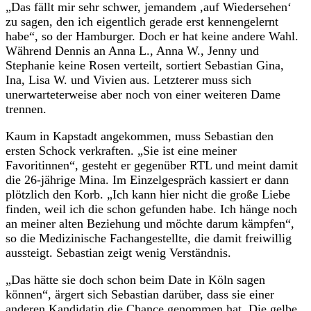
„Das fällt mir sehr schwer, jemandem ,auf Wiedersehen‘
zu sagen, den ich eigentlich gerade erst kennengelernt
habe“, so der Hamburger. Doch er hat keine andere Wahl.
Während Dennis an Anna L., Anna W., Jenny und
Stephanie keine Rosen verteilt, sortiert Sebastian Gina,
Ina, Lisa W. und Vivien aus. Letzterer muss sich
unerwarteterweise aber noch von einer weiteren Dame
trennen.
Kaum in Kapstadt angekommen, muss Sebastian den
ersten Schock verkraften. „Sie ist eine meiner
Favoritinnen“, gesteht er gegenüber RTL und meint damit
die 26-jährige Mina. Im Einzelgespräch kassiert er dann
plötzlich den Korb. „Ich kann hier nicht die große Liebe
finden, weil ich die schon gefunden habe. Ich hänge noch
an meiner alten Beziehung und möchte darum kämpfen“,
so die Medizinische Fachangestellte, die damit freiwillig
aussteigt. Sebastian zeigt wenig Verständnis.
„Das hätte sie doch schon beim Date in Köln sagen
können“, ärgert sich Sebastian darüber, dass sie einer
anderen Kandidatin die Chance genommen hat. Die gelbe