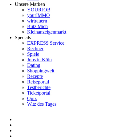
Unsere Marken
YOURJOB
yourIMMO
wirtrauern
Bütz Mich
Kleinanzeigenmarkt
Specials
EXPRESS Service
Rechner
Spiele
Jobs in Köln
Dating
Shoppingwelt
Rezepte
Reiseportal
Testberichte
Ticketportal
Quiz
Witz des Tages