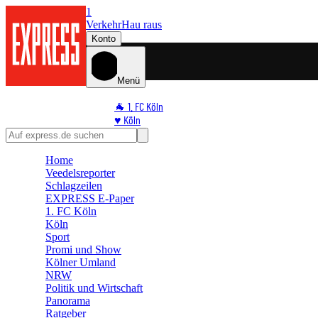
1
Verkehr
Hau raus
Konto
Menü
🐐 1. FC Köln
♥️ Köln
⭐ Promi
🏆 Sport
Home
🛒 Shoppingwelt
Veedelsreporter
🧩 Spiele
Schlagzeilen
EXPRESS E-Paper
1. FC Köln
Köln
Sport
Promi und Show
Kölner Umland
NRW
Politik und Wirtschaft
Panorama
Ratgeber