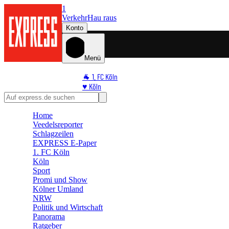
1
Verkehr
Hau raus
Konto
Menü
🐐 1. FC Köln
♥️ Köln
⭐ Promi
🏆 Sport
Home
🛒 Shoppingwelt
Veedelsreporter
🧩 Spiele
Schlagzeilen
EXPRESS E-Paper
1. FC Köln
Köln
Sport
Promi und Show
Kölner Umland
NRW
Politik und Wirtschaft
Panorama
Ratgeber