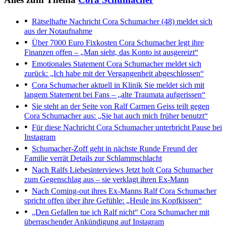
Rätselhafte Nachricht
Cora Schumacher (48) meldet sich
aus der Notaufnahme
Über 7000 Euro Fixkosten
Cora Schumacher legt ihre
Finanzen offen – „Man sieht, das Konto ist ausgereizt“
Emotionales Statement
Cora Schumacher meldet sich
zurück: „Ich habe mit der Vergangenheit abgeschlossen“
Cora Schumacher aktuell in Klinik
Sie meldet sich mit
langem Statement bei Fans – „alte Traumata aufgerissen“
Sie steht an der Seite von Ralf
Carmen Geiss teilt gegen
Cora Schumacher aus: „Sie hat auch mich früher benutzt“
Für diese Nachricht
Cora Schumacher unterbricht Pause bei
Instagram
Schumacher-Zoff geht in nächste Runde
Freund der
Familie verrät Details zur Schlammschlacht
Nach Ralfs Liebesinterviews
Jetzt holt Cora Schumacher
zum Gegenschlag aus – sie verklagt ihren Ex-Mann
Nach Coming-out ihres Ex-Manns Ralf
Cora Schumacher
spricht offen über ihre Gefühle: „Heule ins Kopfkissen“
„Den Gefallen tue ich Ralf nicht“
Cora Schumacher mit
überraschender Ankündigung auf Instagram