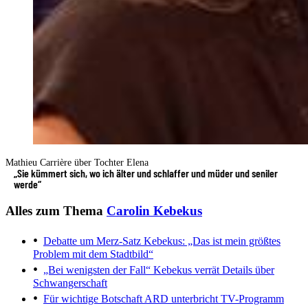
Mathieu Carrière über Tochter Elena
„Sie kümmert sich, wo ich älter und schlaffer und müder und seniler
werde“
Alles zum Thema
Carolin Kebekus
Debatte um Merz-Satz
Kebekus: „Das ist mein größtes
Problem mit dem Stadtbild“
„Bei wenigsten der Fall“
Kebekus verrät Details über
Schwangerschaft
Für wichtige Botschaft
ARD unterbricht TV-Programm