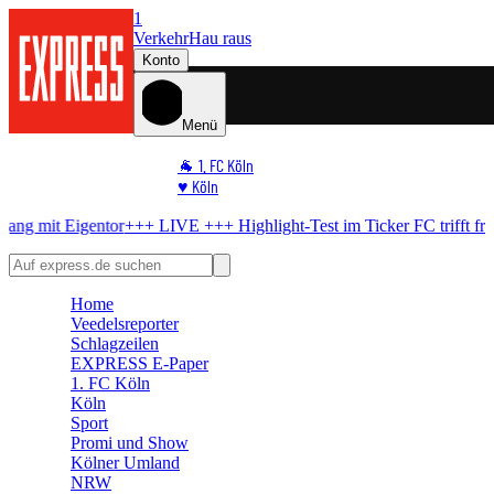
1
Verkehr
Hau raus
Konto
Menü
🐐 1. FC Köln
♥️ Köln
⭐ Promi
ntor
+++ LIVE +++
Highlight-Test im Ticker
FC trifft früh – dann Ne
🏆 Sport
🛒 Shoppingwelt
🧩 Spiele
Home
Veedelsreporter
Schlagzeilen
EXPRESS E-Paper
1. FC Köln
Köln
Sport
Promi und Show
Kölner Umland
NRW