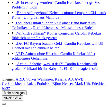
„Echt extrem geworden“
Carolin Kebekus über großes
Problem in Köln
„Er hat sich gegönnt“
Kebekus nimmt Lemperle-Eklat aufs
Korn – Uth grüßt aus Mallorca
Tödlicher Unfall auf der A3
Kölner Band trauert um
Techniker – „Der hilfsbereiteste Mensch dieser Erde“
„Wirklich schlimm“
Kölner Comedian Carolin Kebekus
fühlt sich unter Druck gesetzt
„Der FC Bayern braucht Geld“
Carolin Kebekus will Uli
Hoeneß mit Fehleinkauf helfen
ARD-Auftritt ohne Höschen
Carolin Kebekus lüftet
schlüpfriges Geheimnis
„Ach du Scheiße, was ist das?“
Carolin Kebekus teilt
großen Fehlkauf für ihr Baby - 1. FC Köln reagiert sofort
Themen:
ARD
Volker Weininger
Kasalla
A3
AWB
Geißbockheim
Lukas Podolski
Björn Heuser
Mark Uth
Friedrich
Merz
Mehr anzeigen
ANZEIGE X