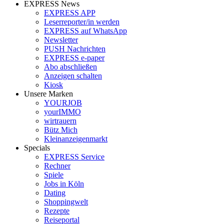
EXPRESS News
EXPRESS APP
Leserreporter/in werden
EXPRESS auf WhatsApp
Newsletter
PUSH Nachrichten
EXPRESS e-paper
Abo abschließen
Anzeigen schalten
Kiosk
Unsere Marken
YOURJOB
yourIMMO
wirtrauern
Bütz Mich
Kleinanzeigenmarkt
Specials
EXPRESS Service
Rechner
Spiele
Jobs in Köln
Dating
Shoppingwelt
Rezepte
Reiseportal