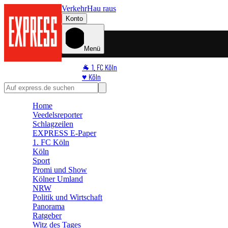
Verkehr
Hau raus
Konto
Menü
🐐 1. FC Köln
♥️ Köln
⭐ Promi
🏆 Sport
Home
🛒 Shoppingwelt
Veedelsreporter
🧩 Spiele
Schlagzeilen
EXPRESS E-Paper
1. FC Köln
Köln
Sport
Promi und Show
Kölner Umland
NRW
Politik und Wirtschaft
Panorama
Ratgeber
Witz des Tages