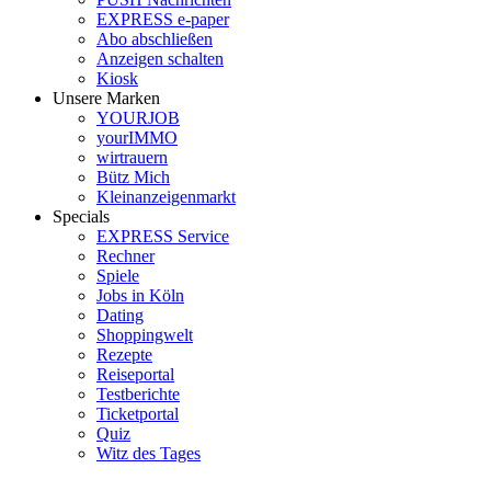
EXPRESS e-paper
Abo abschließen
Anzeigen schalten
Kiosk
Unsere Marken
YOURJOB
yourIMMO
wirtrauern
Bütz Mich
Kleinanzeigenmarkt
Specials
EXPRESS Service
Rechner
Spiele
Jobs in Köln
Dating
Shoppingwelt
Rezepte
Reiseportal
Testberichte
Ticketportal
Quiz
Witz des Tages