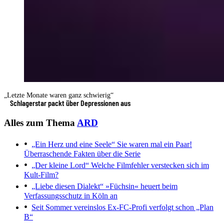
„Letzte Monate waren ganz schwierig“
Schlagerstar packt über Depressionen aus
Alles zum Thema
ARD
„Ein Herz und eine Seele“
Sie waren mal ein Paar!
Überraschende Fakten über die Serie
„Der kleine Lord“
Welche Filmfehler verstecken sich im
Kult-Film?
„Liebe diesen Dialekt“
»Füchsin« heuert beim
Verfassungsschutz in Köln an
Seit Sommer vereinslos
Ex-FC-Profi verfolgt schon „Plan
B“