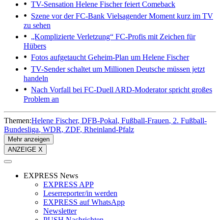
TV-Sensation
Helene Fischer feiert Comeback
Szene vor der FC-Bank
Vielsagender Moment kurz im TV
zu sehen
„Komplizierte Verletzung“
FC-Profis mit Zeichen für
Hübers
Fotos aufgetaucht
Geheim-Plan um Helene Fischer
TV-Sender schaltet um
Millionen Deutsche müssen jetzt
handeln
Nach Vorfall bei FC-Duell
ARD-Moderator spricht großes
Problem an
Themen:
Helene Fischer
DFB-Pokal
Fußball-Frauen
2. Fußball-
Bundesliga
WDR
ZDF
Rheinland-Pfalz
Mehr anzeigen
ANZEIGE X
EXPRESS News
EXPRESS APP
Leserreporter/in werden
EXPRESS auf WhatsApp
Newsletter
PUSH Nachrichten