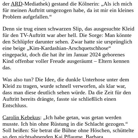
der
ARD
-Mediathek) gestand die Kölnerin: „Als ich mich
für meinen Auftritt umgezogen habe, da ist mir ein kleines
Problem aufgefallen.“
Denn sie trug einen schwarzen Slip, das ausgesuchte Kleid
für den TV-Auftritt war aber hell. Die Sorge: Man könnte
den Schlüpfer darunter sehen. Zwar hatte sie ursprünglich
eine beige „Kim-Kardashian-Arschquetschhose“
eingepackt, doch die hat ihr im Januar 2024 geborenes
Kind offenbar voller Freude ausgeräumt – Eltern kennen
das.
Was also tun? Die Idee, die dunkle Unterhose unter dem
Kleid zu tragen, wurde schnell verworfen, als klar war,
dass man diese deutlich sehen würde. Da die Zeit für den
Auftritt bereits drängte, fasste sie schließlich einen
Entschluss.
Carolin Kebekus
: „Ich habe getan, was getan werden
musste. Ich bin ohne Rüstung in die Schlacht gezogen.“
Soll heißen: Sie betrat die Bühne ohne Höschen, schüttelte
so den nichtsahnenden Kai Pflaume, Barbara