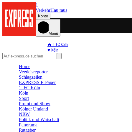
1
Verkehr
Hau raus
Konto
Menü
🐐 1. FC Köln
♥️ Köln
⭐ Promi
🏆 Sport
Home
🛒 Shoppingwelt
Veedelsreporter
🧩 Spiele
Schlagzeilen
EXPRESS E-Paper
1. FC Köln
Köln
Sport
Promi und Show
Kölner Umland
NRW
Politik und Wirtschaft
Panorama
Ratgeber