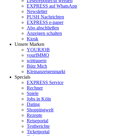
Leserreporter/in werden
EXPRESS auf WhatsApp
Newsletter
PUSH Nachrichten
EXPRESS e-paper
Abo abschließen
Anzeigen schalten
Kiosk
Unsere Marken
YOURJOB
yourIMMO
wirtrauern
Bütz Mich
Kleinanzeigenmarkt
Specials
EXPRESS Service
Rechner
Spiele
Jobs in Köln
Dating
Shoppingwelt
Rezepte
Reiseportal
Testberichte
Ticketportal