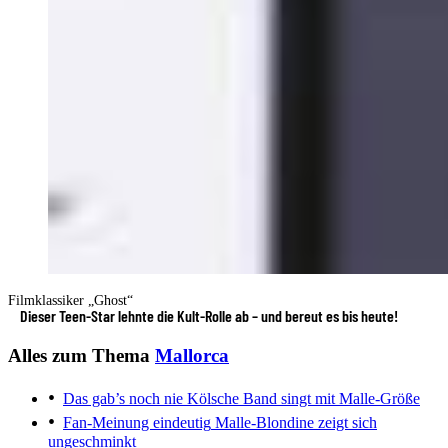
Filmklassiker „Ghost“
Dieser Teen-Star lehnte die Kult-Rolle ab – und bereut es bis heute!
Alles zum Thema
Mallorca
Das gab’s noch nie
Kölsche Band singt mit Malle-Größe
Fan-Meinung eindeutig
Malle-Blondine zeigt sich
ungeschminkt