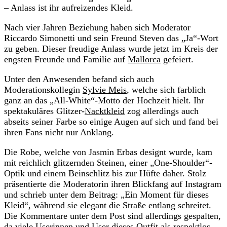
– Anlass ist ihr aufreizendes Kleid.
Nach vier Jahren Beziehung haben sich Moderator
Riccardo Simonetti und sein Freund Steven das „Ja“-Wort
zu geben. Dieser freudige Anlass wurde jetzt im Kreis der
engsten Freunde und Familie auf
Mallorca
gefeiert.
Unter den Anwesenden befand sich auch
Moderationskollegin
Sylvie Meis
, welche sich farblich
ganz an das „All-White“-Motto der Hochzeit hielt. Ihr
spektakuläres Glitzer-
Nacktkleid
zog allerdings auch
abseits seiner Farbe so einige Augen auf sich und fand bei
ihren Fans nicht nur Anklang.
Die Robe, welche von Jasmin Erbas designt wurde, kam
mit reichlich glitzernden Steinen, einer „One-Shoulder“-
Optik und einem Beinschlitz bis zur Hüfte daher. Stolz
präsentierte die Moderatorin ihren Blickfang auf Instagram
und schrieb unter dem Beitrag: „Ein Moment für dieses
Kleid“, während sie elegant die Straße entlang schreitet.
Die Kommentare unter dem Post sind allerdings gespalten,
da viele Userinnen und User dieses Outfit als respektlos