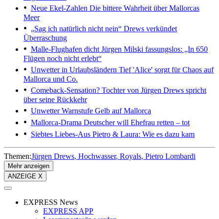
Neue Ekel-Zahlen
Die bittere Wahrheit über Mallorcas
Meer
„Sag ich natürlich nicht nein“
Drews verkündet
Überraschung
Malle-Flughafen dicht
Jürgen Milski fassungslos: „In 650
Flügen noch nicht erlebt“
Unwetter in Urlaubsländern
Tief 'Alice' sorgt für Chaos auf
Mallorca und Co.
Comeback-Sensation?
Tochter von Jürgen Drews spricht
über seine Rückkehr
Unwetter
Warnstufe Gelb auf Mallorca
Mallorca-Drama
Deutscher will Ehefrau retten – tot
Siebtes Liebes-Aus
Pietro & Laura: Wie es dazu kam
Themen:
Jürgen Drews
Hochwasser
Royals
Pietro Lombardi
Mehr anzeigen
ANZEIGE X
EXPRESS News
EXPRESS APP