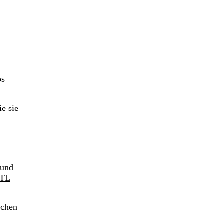
ps
e sie
 und
TL
schen