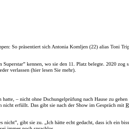
ppen: So präsentiert sich Antonia Komljen (22) alias Toni Tri
 Superstar” kennen, wo sie den 11. Platz belegte. 2020 zog si
er verlassen (hier lesen Sie mehr).
en hatte, – nicht ohne Dschungelprüfung nach Hause zu gehen
 nicht erfüllt. Das gibt sie nach der Show im Gespräch mit
R
icht”, gibt sie zu. „Ich hätte echt gedacht, dass ich ein bis
 sei immer noch sprachlos.