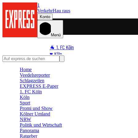
1
Verkehr
Hau raus
Konto
Menü
🐐 1. FC Köln
♥️ Köln
⭐ Promi
Home
🏆 Sport
Veedelsreporter
🛒 Shoppingwelt
Schlagzeilen
🧩 Spiele
EXPRESS E-Paper
1. FC Köln
Köln
Sport
Promi und Show
Kölner Umland
NRW
Politik und Wirtschaft
Panorama
Ratgeber