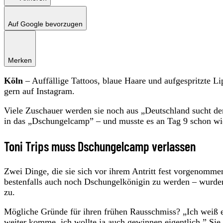
Auf Google bevorzugen
Merken
Köln
– Auffällige Tattoos, blaue Haare und aufgespritzte Li
gern auf Instagram.
Viele Zuschauer werden sie noch aus „Deutschland sucht den
in das „Dschungelcamp” – und musste es an Tag 9 schon wied
Toni Trips muss Dschungelcamp verlassen
Zwei Dinge, die sie sich vor ihrem Antritt fest vorgenomm
bestenfalls auch noch Dschungelkönigin zu werden – wurden
zu.
Mögliche Gründe für ihren frühen Rausschmiss? „Ich weiß es n
weiter komme, ich wollte ja auch gewinnen eigentlich.” Sie