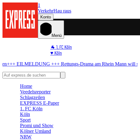
1
Verkehr
Hau raus
Konto
Menü
🐐 1. FC Köln
♥️ Köln
⭐ Promi
NG +++
Rettungs-Drama am Rhein
Mann will sich nicht retten lassen
🏆 Sport
🛒 Shoppingwelt
🧩 Spiele
Home
Veedelsreporter
Schlagzeilen
EXPRESS E-Paper
1. FC Köln
Köln
Sport
Promi und Show
Kölner Umland
NRW