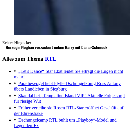
Echter Hingucker
Herzogin Meghan verzaubert neben Harry mit Diana-Schmuck
Alles zum Thema
RTL
„Let's Dance“-Star Ekat leidet
Sie erträgt die Lügen nicht
mehr!
Paradiesvogel liebt Idylle
Dschungelkönig Ross Antony
übers Landleben in Siegburg
Skandal bei „Temptation Island VIP“
Aktuelle Folge sorgt
für riesige Wut
Früher verteilte sie Rosen
RTL-Star eröffnet Geschäft auf
der Ehrenstraße
Dschungelcamp
RTL buhlt um „Playboy“-Model und
Legenden-Ex