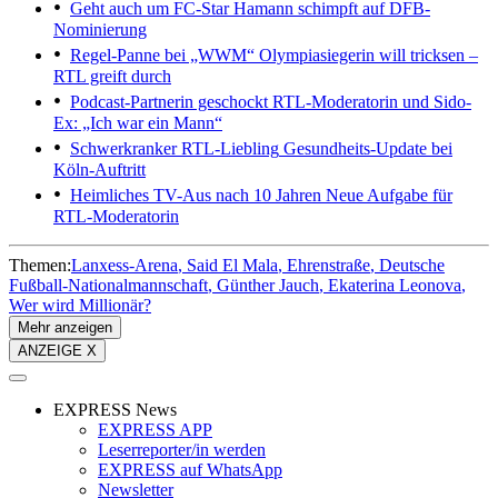
Geht auch um FC-Star
Hamann schimpft auf DFB-
Nominierung
Regel-Panne bei „WWM“
Olympiasiegerin will tricksen –
RTL greift durch
Podcast-Partnerin geschockt
RTL-Moderatorin und Sido-
Ex: „Ich war ein Mann“
Schwerkranker RTL-Liebling
Gesundheits-Update bei
Köln-Auftritt
Heimliches TV-Aus nach 10 Jahren
Neue Aufgabe für
RTL-Moderatorin
Themen:
Lanxess-Arena
Said El Mala
Ehrenstraße
Deutsche
Fußball-Nationalmannschaft
Günther Jauch
Ekaterina Leonova
Wer wird Millionär?
Mehr anzeigen
ANZEIGE X
EXPRESS News
EXPRESS APP
Leserreporter/in werden
EXPRESS auf WhatsApp
Newsletter