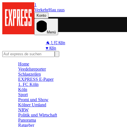
1
Verkehr
Hau raus
Konto
Menü
🐐 1. FC Köln
♥️ Köln
⭐ Promi
🏆 Sport
Home
🛒 Shoppingwelt
Veedelsreporter
🧩 Spiele
Schlagzeilen
EXPRESS E-Paper
1. FC Köln
Köln
Sport
Promi und Show
Kölner Umland
NRW
Politik und Wirtschaft
Panorama
Ratgeber