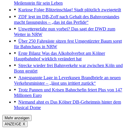
Meilenstein für sein Leben
Kuriose Folge
Blitzeinschlag! Stadt plötzlich zweigeteilt
ZDF legt im DB-Zoff nach
Gehalt des Bahnvorstandes
macht fassungslos – „das ist das Perfide“
Unwettergefahr nun vorbei?
Das sagt der DWD zum
Wetter in NRW
Über 250 Fahrgäste sitzen fest
Umgestürzter Baum sorgt
für Bahnchaos in NRW
Erste Bilanz
Was das Alkoholverbot am Kölner
Hauptbahnhof wirklich verändert hat
Strecke wieder frei
Bahnverkehr war zwischen Köln und
Bonn gestört
Angespannte Lage in Leverkusen
Brandbriefe an neuen
Verkehrsminister – „lässt uns irritiert zurück“
Trotz Pannen und Krisen
Bahnchefin feiert Plus von 147
Millionen Euro
Niemand ahnt es
Das Kölner DB-Geheimnis hinter dem
Musical Dome
Mehr anzeigen
ANZEIGE X