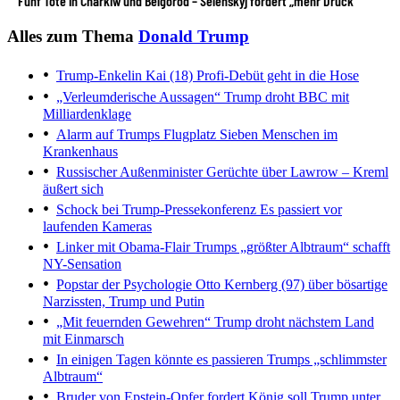
Fünf Tote in Charkiw und Belgorod – Selenskyj fordert „mehr Druck“
Alles zum Thema
Donald Trump
Trump-Enkelin Kai (18)
Profi-Debüt geht in die Hose
„Verleumderische Aussagen“
Trump droht BBC mit
Milliardenklage
Alarm auf Trumps Flugplatz
Sieben Menschen im
Krankenhaus
Russischer Außenminister
Gerüchte über Lawrow – Kreml
äußert sich
Schock bei Trump-Pressekonferenz
Es passiert vor
laufenden Kameras
Linker mit Obama-Flair
Trumps „größter Albtraum“ schafft
NY-Sensation
Popstar der Psychologie
Otto Kernberg (97) über bösartige
Narzissten, Trump und Putin
„Mit feuernden Gewehren“
Trump droht nächstem Land
mit Einmarsch
In einigen Tagen könnte es passieren
Trumps „schlimmster
Albtraum“
Bruder von Epstein-Opfer fordert
König soll Trump unter