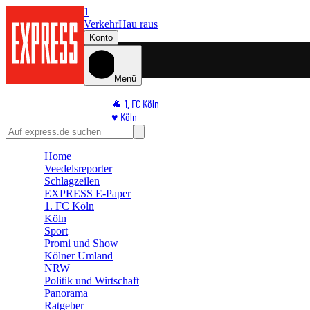
1
Verkehr
Hau raus
Konto
Menü
🐐 1. FC Köln
♥️ Köln
⭐ Promi
🏆 Sport
Home
🛒 Shoppingwelt
Veedelsreporter
🧩 Spiele
Schlagzeilen
EXPRESS E-Paper
1. FC Köln
Köln
Sport
Promi und Show
Kölner Umland
NRW
Politik und Wirtschaft
Panorama
Ratgeber