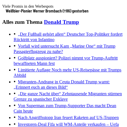
Viele Promis in den Werbespots
Weißbier-Pionier Werner Brombach (†86) gestorben
Alles zum Thema
Donald Trump
„Der Fußball gehört allen“
Deutscher Top-Politiker fordert
Rücktritt von Infantino
Vorfall wird untersucht
Kam „Marine One“ mit Trump
Passagierflugzeug zu nahe?
Golfplatz auspioniert?
Polizei nimmt vor Trump-Auftritt
bewaffneten Mann fest
Limitierte Auflage
Noch mehr US-Reisepässe mit Trumps
Abbild
Migranten-Andrang in Ceuta
Donald Trump warnt:
„Erinnert euch an dieses Bild“
„Die ganze Nacht über“
Zehntausende Migranten stürmen
Grenze zu spanischer Exklave
Von Superman zum Trump-Supporter
Das macht Dean
Cain heute
Nach Angriffsstopp
Iran feuert Raketen auf US-Truppen
Investoren-Deal
Fifa will WM-Anteile verkaufen – Uefa