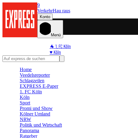
9
Verkehr
Hau raus
Konto
Menü
🐐 1. FC Köln
♥️ Köln
⭐ Promi
🏆 Sport
Home
🛒 Shoppingwelt
Veedelsreporter
🧩 Spiele
Schlagzeilen
EXPRESS E-Paper
1. FC Köln
Köln
Sport
Promi und Show
Kölner Umland
NRW
Politik und Wirtschaft
Panorama
Ratgeber