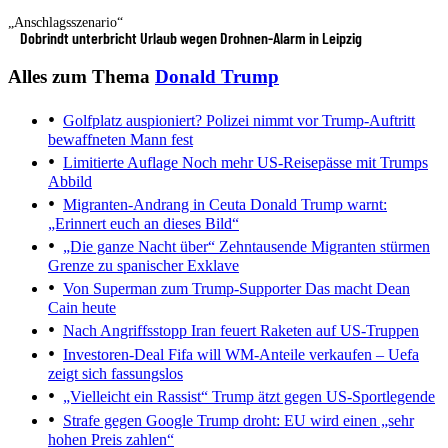
„Anschlagsszenario“
Dobrindt unterbricht Urlaub wegen Drohnen-Alarm in Leipzig
Alles zum Thema
Donald Trump
Golfplatz auspioniert?
Polizei nimmt vor Trump-Auftritt
bewaffneten Mann fest
Limitierte Auflage
Noch mehr US-Reisepässe mit Trumps
Abbild
Migranten-Andrang in Ceuta
Donald Trump warnt:
„Erinnert euch an dieses Bild“
„Die ganze Nacht über“
Zehntausende Migranten stürmen
Grenze zu spanischer Exklave
Von Superman zum Trump-Supporter
Das macht Dean
Cain heute
Nach Angriffsstopp
Iran feuert Raketen auf US-Truppen
Investoren-Deal
Fifa will WM-Anteile verkaufen – Uefa
zeigt sich fassungslos
„Vielleicht ein Rassist“
Trump ätzt gegen US-Sportlegende
Strafe gegen Google
Trump droht: EU wird einen „sehr
hohen Preis zahlen“