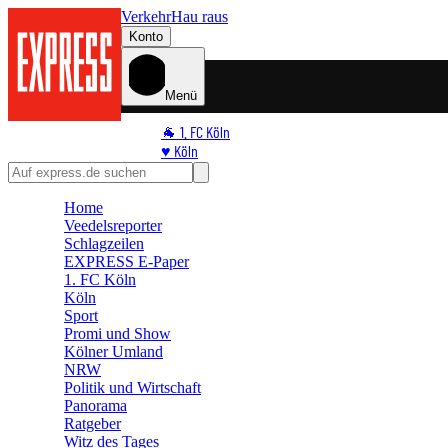
Verkehr
Hau raus
Konto
Menü
🐐 1. FC Köln
♥️ Köln
⭐ Promi
🏆 Sport
Home
🛒 Shoppingwelt
Veedelsreporter
🧩 Spiele
Schlagzeilen
EXPRESS E-Paper
1. FC Köln
Köln
Sport
Promi und Show
Kölner Umland
NRW
Politik und Wirtschaft
Panorama
Ratgeber
Witz des Tages