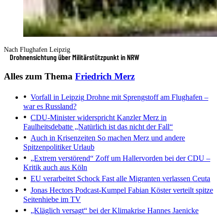
Nach Flughafen Leipzig
Drohnensichtung über Militärstützpunkt in NRW
Alles zum Thema
Friedrich Merz
Vorfall in Leipzig
Drohne mit Sprengstoff am Flughafen –
war es Russland?
CDU-Minister widerspricht Kanzler Merz in
Faulheitsdebatte
„Natürlich ist das nicht der Fall“
Auch in Krisenzeiten
So machen Merz und andere
Spitzenpolitiker Urlaub
„Extrem verstörend“
Zoff um Hallervorden bei der CDU –
Kritik auch aus Köln
EU verarbeitet Schock
Fast alle Migranten verlassen Ceuta
Jonas Hectors Podcast-Kumpel
Fabian Köster verteilt spitze
Seitenhiebe im TV
„Kläglich versagt“ bei der Klimakrise
Hannes Jaenicke