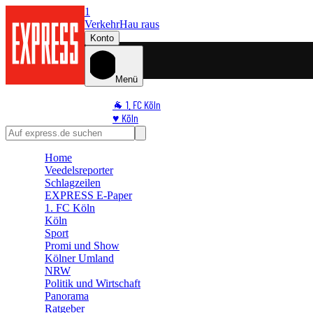
1
Verkehr
Hau raus
Konto
Menü
🐐 1. FC Köln
♥️ Köln
⭐ Promi
🏆 Sport
Home
🛒 Shoppingwelt
Veedelsreporter
🧩 Spiele
Schlagzeilen
EXPRESS E-Paper
1. FC Köln
Köln
Sport
Promi und Show
Kölner Umland
NRW
Politik und Wirtschaft
Panorama
Ratgeber