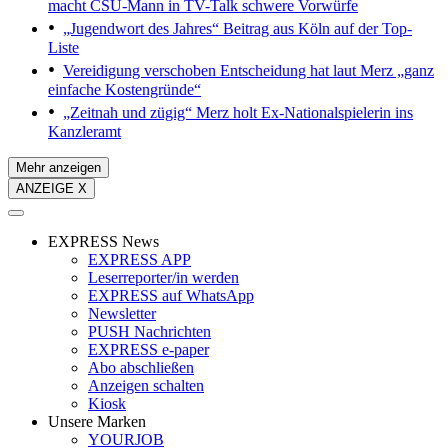
macht CSU-Mann in TV-Talk schwere Vorwürfe
„Jugendwort des Jahres“
Beitrag aus Köln auf der Top-
Liste
Vereidigung verschoben
Entscheidung hat laut Merz „ganz
einfache Kostengründe“
„Zeitnah und zügig“
Merz holt Ex-Nationalspielerin ins
Kanzleramt
Mehr anzeigen
ANZEIGE X
EXPRESS News
EXPRESS APP
Leserreporter/in werden
EXPRESS auf WhatsApp
Newsletter
PUSH Nachrichten
EXPRESS e-paper
Abo abschließen
Anzeigen schalten
Kiosk
Unsere Marken
YOURJOB