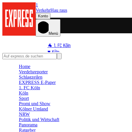
1
Verkehr
Hau raus
Konto
Menü
🐐 1. FC Köln
♥️ Köln
⭐ Promi
Home
🏆 Sport
Veedelsreporter
🛒 Shoppingwelt
Schlagzeilen
🧩 Spiele
EXPRESS E-Paper
1. FC Köln
Köln
Sport
Promi und Show
Kölner Umland
NRW
Politik und Wirtschaft
Panorama
Ratgeber