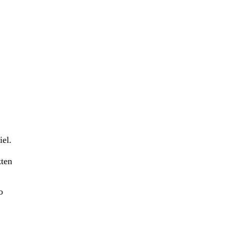
iel.
kten
o