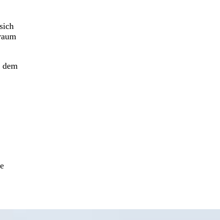
sich
rraum
t dem
ge