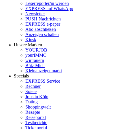
Leserreporter/in werden
EXPRESS auf WhatsApp
Newsletter
PUSH Nachrichten
EXPRESS e-paper
Abo abschließen
Anzeigen schalten
Kiosk
Unsere Marken
YOURJOB
yourIMMO
wirtrauern
Bütz Mich
Kleinanzeigenmarkt
Specials
EXPRESS Service
Rechner
Spiele
Jobs in Köln
Dating
Shoppingwelt
Rezepte
Reiseportal
Testberichte
Ticketportal