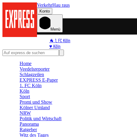
Verkehr
Hau raus
Konto
Menü
🐐 1. FC Köln
♥️ Köln
⭐ Promi
🏆 Sport
Home
🛒 Shoppingwelt
Veedelsreporter
🧩 Spiele
Schlagzeilen
EXPRESS E-Paper
1. FC Köln
Köln
Sport
Promi und Show
Kölner Umland
NRW
Politik und Wirtschaft
Panorama
Ratgeber
Witz des Tages