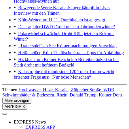
Hochwasser-Mythen auf
Bewegende Worte
Kasalla-Sänger kämpft in Live-
Interview mit den Tränen
Köln-Wetter am 11.11.
Durchhalten ist angesagt!
Das sagt der DWD
Droht uns ein Jahrhundertwinter?
Polarwirbel schwächelt
Droht Köln jetzt ein Rekord-
Winter?
„Trauerspiel“ an See
Kölner macht mutigen Vorschlag
Heiß, heißer, Köln
11 kölsche Gratis-Tipps für Abkühlung
Hickhack um Kölner Beachclub
Betreiber äußert sich –
Stadt droht mit heftigem Bußgeld
Katastrophe mit mindestens 120 Toten
Trump weicht
brisanter Frage aus: „Nur böse Menschen“
Themen:
Hochwasser
Hitze
Kasalla
Zülpicher Straße
WDR
Schwimmbäder & Badeseen
Rhein
Donald Trump
Kölner Dom
Mehr anzeigen
ANZEIGE X
EXPRESS News
EXPRESS APP