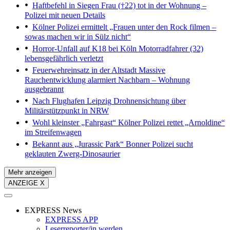
Haftbefehl in Siegen
Frau (†22) tot in der Wohnung –
Polizei mit neuen Details
Kölner Polizei ermittelt
„Frauen unter den Rock filmen –
sowas machen wir in Sülz nicht“
Horror-Unfall auf K18 bei Köln
Motorradfahrer (32)
lebensgefährlich verletzt
Feuerwehreinsatz in der Altstadt
Massive
Rauchentwicklung alarmiert Nachbarn – Wohnung
ausgebrannt
Nach Flughafen Leipzig
Drohnensichtung über
Militärstützpunkt in NRW
Wohl kleinster „Fahrgast“
Kölner Polizei rettet „Arnoldine“
im Streifenwagen
Bekannt aus „Jurassic Park“
Bonner Polizei sucht
geklauten Zwerg-Dinosaurier
Mehr anzeigen
ANZEIGE X
EXPRESS News
EXPRESS APP
Leserreporter/in werden