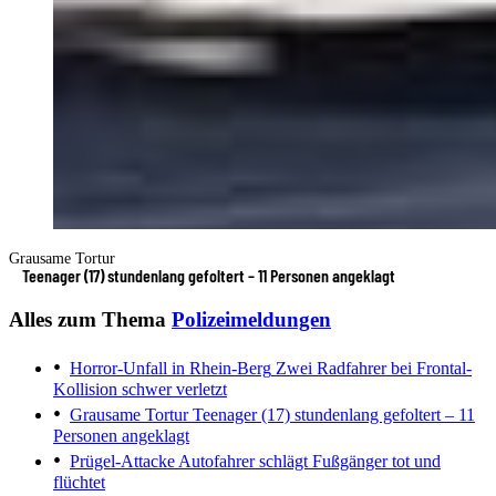
Grausame Tortur
Teenager (17) stundenlang gefoltert – 11 Personen angeklagt
Alles zum Thema
Polizeimeldungen
Horror-Unfall in Rhein-Berg
Zwei Radfahrer bei Frontal-
Kollision schwer verletzt
Grausame Tortur
Teenager (17) stundenlang gefoltert – 11
Personen angeklagt
Prügel-Attacke
Autofahrer schlägt Fußgänger tot und
flüchtet