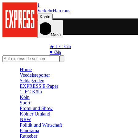
1
Verkehr
Hau raus
Konto
Menü
🐐 1. FC Köln
♥️ Köln
⭐ Promi
🏆 Sport
Home
🛒 Shoppingwelt
Veedelsreporter
🧩 Spiele
Schlagzeilen
EXPRESS E-Paper
1. FC Köln
Köln
Sport
Promi und Show
Kölner Umland
NRW
Politik und Wirtschaft
Panorama
Ratgeber