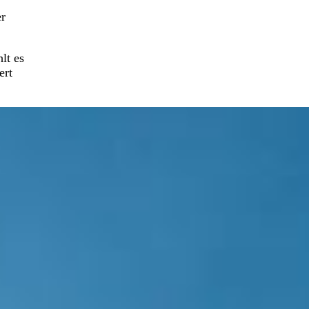
er
lt es
ert