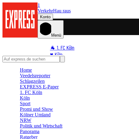
1
Verkehr
Hau raus
Konto
Menü
🐐 1. FC Köln
♥️ Köln
⭐ Promi
Home
🏆 Sport
Veedelsreporter
🛒 Shoppingwelt
Schlagzeilen
🧩 Spiele
EXPRESS E-Paper
1. FC Köln
Köln
Sport
Promi und Show
Kölner Umland
NRW
Politik und Wirtschaft
Panorama
Ratgeber