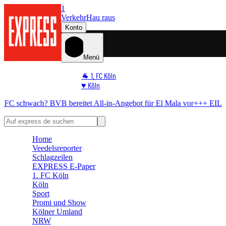
1
Verkehr
Hau raus
Konto
Menü
🐐 1. FC Köln
♥️ Köln
⭐ Promi
h?
BVB bereitet All-in-Angebot für El Mala vor
+++ EILMELDUNG 
🏆 Sport
🛒 Shoppingwelt
🧩 Spiele
Home
Veedelsreporter
Schlagzeilen
EXPRESS E-Paper
1. FC Köln
Köln
Sport
Promi und Show
Kölner Umland
NRW