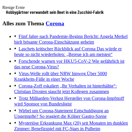
Riesige Ernte
Hobbygärtner verwandelt sein Beet in eine Zucchini-Fabrik
Alles zum Thema
Corona
Fünf Jahre nach Pandemie-Beginn
Bericht: Angela Merkel
hielt brisante Corona-Einschätzung geheim
Laschets kritischer Rückblick auf Corona
Das würde er
heute so nicht wiederholen: „Bereue ich am meisten“
Forschende warnen vor HKU5-CoV-2
Wie gefährlich ist
das neue Corona-Virus?
Virus-Welle rollt über NRW hinweg
Über 5000
Krankheits-Fälle in einer Woche
Corona-Zoff eskaliert
„Ihr Verhalten ist hinterhältig“:
Christian Drosten staucht jetzt Kollegen zusammen
Trotz Milliarden-Verlust
Hersteller von Corona-Impfstoff
wird Sponsor von Bundesligist
Wirbel um Corona-Statement
Entschuldigung an
Ungeimpfte? So reagiert die Kölner Gastro-Szene
Mysteriöse Erkrankung
Max (20) seit Monaten im dunklen
Zimmer: Benefizspiel mit FC-Stars in Pulheim