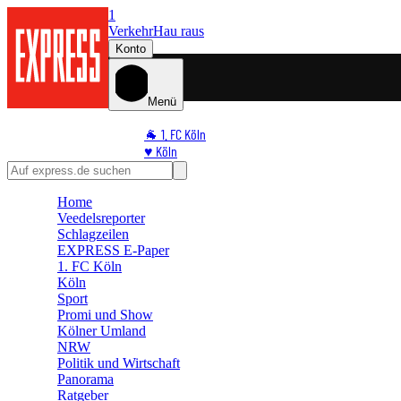
1
Verkehr
Hau raus
Konto
Menü
🐐 1. FC Köln
♥️ Köln
⭐ Promi
🏆 Sport
Home
🛒 Shoppingwelt
Veedelsreporter
🧩 Spiele
Schlagzeilen
EXPRESS E-Paper
1. FC Köln
Köln
Sport
Promi und Show
Kölner Umland
NRW
Politik und Wirtschaft
Panorama
Ratgeber