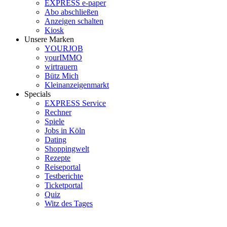
EXPRESS e-paper
Abo abschließen
Anzeigen schalten
Kiosk
Unsere Marken
YOURJOB
yourIMMO
wirtrauern
Bütz Mich
Kleinanzeigenmarkt
Specials
EXPRESS Service
Rechner
Spiele
Jobs in Köln
Dating
Shoppingwelt
Rezepte
Reiseportal
Testberichte
Ticketportal
Quiz
Witz des Tages