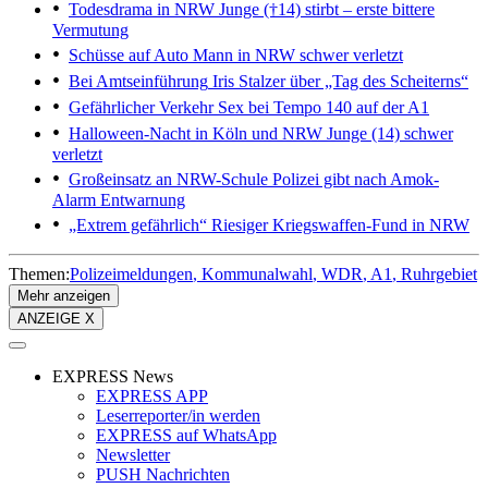
Todesdrama in NRW
Junge (†14) stirbt – erste bittere
Vermutung
Schüsse auf Auto
Mann in NRW schwer verletzt
Bei Amtseinführung
Iris Stalzer über „Tag des Scheiterns“
Gefährlicher Verkehr
Sex bei Tempo 140 auf der A1
Halloween-Nacht in Köln und NRW
Junge (14) schwer
verletzt
Großeinsatz an NRW-Schule
Polizei gibt nach Amok-
Alarm Entwarnung
„Extrem gefährlich“
Riesiger Kriegswaffen-Fund in NRW
Themen:
Polizeimeldungen
Kommunalwahl
WDR
A1
Ruhrgebiet
Mehr anzeigen
ANZEIGE X
EXPRESS News
EXPRESS APP
Leserreporter/in werden
EXPRESS auf WhatsApp
Newsletter
PUSH Nachrichten