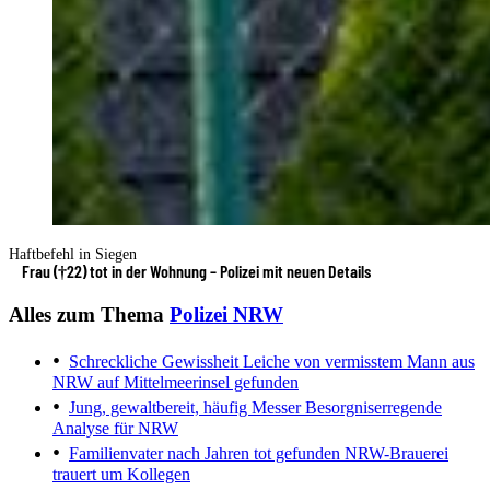
Haftbefehl in Siegen
Frau (†22) tot in der Wohnung – Polizei mit neuen Details
Alles zum Thema
Polizei NRW
Schreckliche Gewissheit
Leiche von vermisstem Mann aus
NRW auf Mittelmeerinsel gefunden
Jung, gewaltbereit, häufig Messer
Besorgniserregende
Analyse für NRW
Familienvater nach Jahren tot gefunden
NRW-Brauerei
trauert um Kollegen