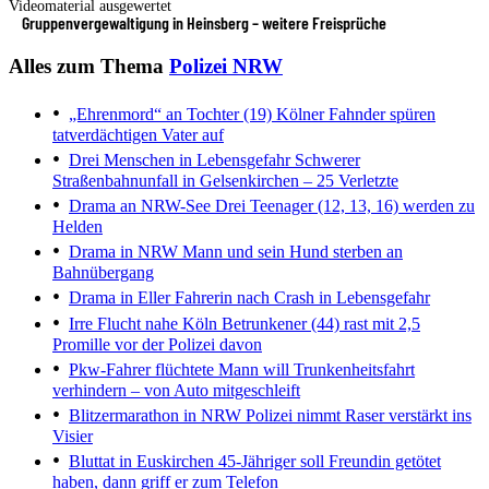
Videomaterial ausgewertet
Gruppenvergewaltigung in Heinsberg – weitere Freisprüche
Alles zum Thema
Polizei NRW
„Ehrenmord“ an Tochter (19)
Kölner Fahnder spüren
tatverdächtigen Vater auf
Drei Menschen in Lebensgefahr
Schwerer
Straßenbahnunfall in Gelsenkirchen – 25 Verletzte
Drama an NRW-See
Drei Teenager (12, 13, 16) werden zu
Helden
Drama in NRW
Mann und sein Hund sterben an
Bahnübergang
Drama in Eller
Fahrerin nach Crash in Lebensgefahr
Irre Flucht nahe Köln
Betrunkener (44) rast mit 2,5
Promille vor der Polizei davon
Pkw-Fahrer flüchtete
Mann will Trunkenheitsfahrt
verhindern – von Auto mitgeschleift
Blitzermarathon in NRW
Polizei nimmt Raser verstärkt ins
Visier
Bluttat in Euskirchen
45-Jähriger soll Freundin getötet
haben, dann griff er zum Telefon