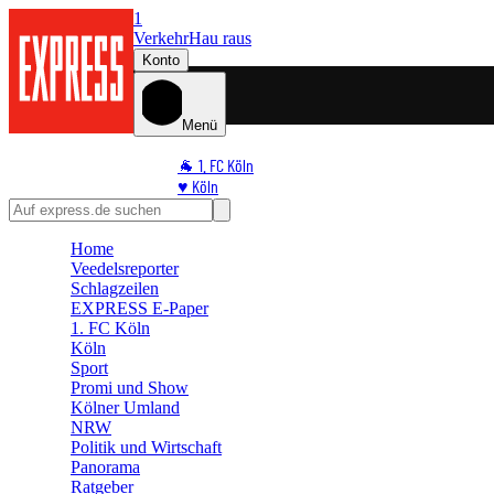
1
Verkehr
Hau raus
Konto
Menü
🐐 1. FC Köln
♥️ Köln
⭐ Promi
🏆 Sport
Home
🛒 Shoppingwelt
Veedelsreporter
🧩 Spiele
Schlagzeilen
EXPRESS E-Paper
1. FC Köln
Köln
Sport
Promi und Show
Kölner Umland
NRW
Politik und Wirtschaft
Panorama
Ratgeber