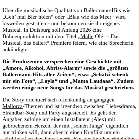
Über die musikalische Qualität von Ballermann-Hits wie
„Geh’ mal Bier holen“ oder „Blau wie das Meer“ wird
bisweilen gestritten - nun bekommen sie ihr eigenes
Musical. In Duisburg soll Anfang 2026 eine
Bühnenproduktion mit dem Titel „
Malle
Olé! – Das
Musical, das ballert“ Premiere feiern, wie eine Sprecherin
ankündigte.
Die Produzenten versprechen eine Geschichte mit
„Amore, Alkohol, Abriss-Alarm“ sowie die „größten
Ballermann-Hits aller Zeiten“, etwa „Schatzi schenk
mir ein Foto“, „Layla“ und „Mama Laudaaa“. Zudem
werden einige neue Songs für das Musical geschrieben.
Die Story orientiert sich offenkundig an gängigen
Mallorca
-Themen und ist irgendwo zwischen Liebesdrama,
Strandbar-Soap und Party angesiedelt. Es geht den
Angaben zufolge um einen Installateur (Alex) mit
gebrochenem Herzen, der mit „seinen Jungs“ eigentlich
nur trinken will, dann aber in einen Konflikt um ein
„Kultlokal an der Playa“ gerät. Ein Fiesling hat Hotelpläne