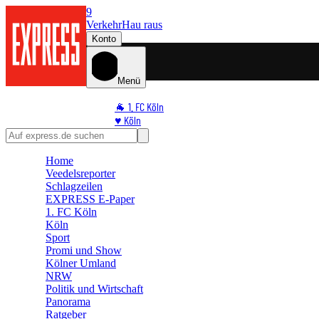
9
Verkehr
Hau raus
Konto
Menü
🐐 1. FC Köln
♥️ Köln
⭐ Promi
🏆 Sport
Home
🛒 Shoppingwelt
Veedelsreporter
🧩 Spiele
Schlagzeilen
EXPRESS E-Paper
1. FC Köln
Köln
Sport
Promi und Show
Kölner Umland
NRW
Politik und Wirtschaft
Panorama
Ratgeber