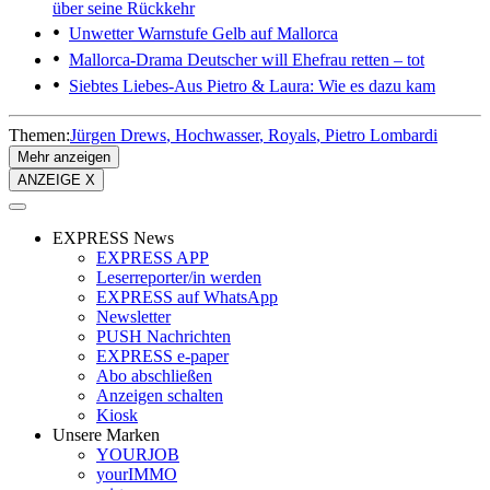
über seine Rückkehr
Unwetter
Warnstufe Gelb auf Mallorca
Mallorca-Drama
Deutscher will Ehefrau retten – tot
Siebtes Liebes-Aus
Pietro & Laura: Wie es dazu kam
Themen:
Jürgen Drews
Hochwasser
Royals
Pietro Lombardi
Mehr anzeigen
ANZEIGE X
EXPRESS News
EXPRESS APP
Leserreporter/in werden
EXPRESS auf WhatsApp
Newsletter
PUSH Nachrichten
EXPRESS e-paper
Abo abschließen
Anzeigen schalten
Kiosk
Unsere Marken
YOURJOB
yourIMMO