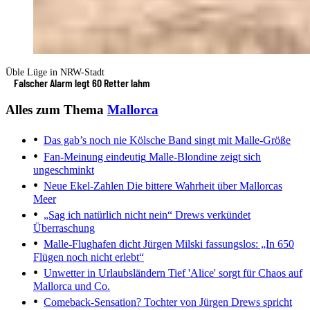
Üble Lüge in NRW-Stadt
Falscher Alarm legt 60 Retter lahm
Alles zum Thema
Mallorca
Das gab’s noch nie
Kölsche Band singt mit Malle-Größe
Fan-Meinung eindeutig
Malle-Blondine zeigt sich
ungeschminkt
Neue Ekel-Zahlen
Die bittere Wahrheit über Mallorcas
Meer
„Sag ich natürlich nicht nein“
Drews verkündet
Überraschung
Malle-Flughafen dicht
Jürgen Milski fassungslos: „In 650
Flügen noch nicht erlebt“
Unwetter in Urlaubsländern
Tief 'Alice' sorgt für Chaos auf
Mallorca und Co.
Comeback-Sensation?
Tochter von Jürgen Drews spricht