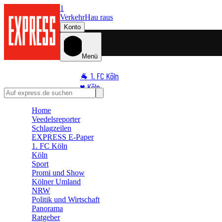
1
Verkehr
Hau raus
Konto
Menü
🐐 1. FC Köln
♥️ Köln
⭐ Promi
Home
🏆 Sport
Veedelsreporter
🛒 Shoppingwelt
Schlagzeilen
EXPRESS E-Paper
🧩 Spiele
1. FC Köln
Köln
Sport
Promi und Show
Kölner Umland
NRW
Politik und Wirtschaft
Panorama
Ratgeber