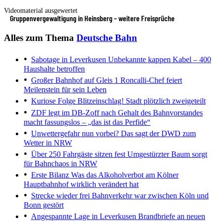
Videomaterial ausgewertet
Gruppenvergewaltigung in Heinsberg – weitere Freisprüche
Alles zum Thema
Deutsche Bahn
Sabotage in Leverkusen
Unbekannte kappen Kabel – 400
Haushalte betroffen
Großer Bahnhof auf Gleis 1
Roncalli-Chef feiert
Meilenstein für sein Leben
Kuriose Folge
Blitzeinschlag! Stadt plötzlich zweigeteilt
ZDF legt im DB-Zoff nach
Gehalt des Bahnvorstandes
macht fassungslos – „das ist das Perfide“
Unwettergefahr nun vorbei?
Das sagt der DWD zum
Wetter in NRW
Über 250 Fahrgäste sitzen fest
Umgestürzter Baum sorgt
für Bahnchaos in NRW
Erste Bilanz
Was das Alkoholverbot am Kölner
Hauptbahnhof wirklich verändert hat
Strecke wieder frei
Bahnverkehr war zwischen Köln und
Bonn gestört
Angespannte Lage in Leverkusen
Brandbriefe an neuen