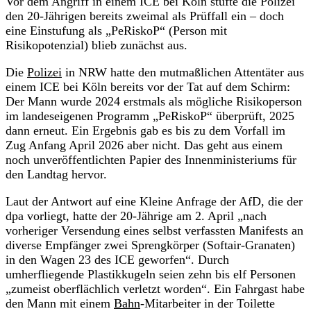
Vor dem Angriff in einem ICE bei Köln stufte die Polizei
den 20-Jährigen bereits zweimal als Prüffall ein – doch
eine Einstufung als „PeRiskoP“ (Person mit
Risikopotenzial) blieb zunächst aus.
Die
Polizei
in NRW hatte den mutmaßlichen Attentäter aus
einem ICE bei Köln bereits vor der Tat auf dem Schirm:
Der Mann wurde 2024 erstmals als mögliche Risikoperson
im landeseigenen Programm „PeRiskoP“ überprüft, 2025
dann erneut. Ein Ergebnis gab es bis zu dem Vorfall im
Zug Anfang April 2026 aber nicht. Das geht aus einem
noch unveröffentlichten Papier des Innenministeriums für
den Landtag hervor.
Laut der Antwort auf eine Kleine Anfrage der AfD, die der
dpa vorliegt, hatte der 20-Jährige am 2. April „nach
vorheriger Versendung eines selbst verfassten Manifests an
diverse Empfänger zwei Sprengkörper (Softair-Granaten)
in den Wagen 23 des ICE geworfen“. Durch
umherfliegende Plastikkugeln seien zehn bis elf Personen
„zumeist oberflächlich verletzt worden“. Ein Fahrgast habe
den Mann mit einem
Bahn
-Mitarbeiter in der Toilette