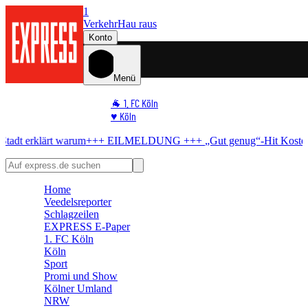
1
Verkehr
Hau raus
Konto
Menü
🐐 1. FC Köln
♥️ Köln
⭐ Promi
+++ EILMELDUNG +++
„Gut genug“-Hit
Kostenlos-Konzert in Köln
🏆 Sport
🛒 Shoppingwelt
🧩 Spiele
Home
Veedelsreporter
Schlagzeilen
EXPRESS E-Paper
1. FC Köln
Köln
Sport
Promi und Show
Kölner Umland
NRW