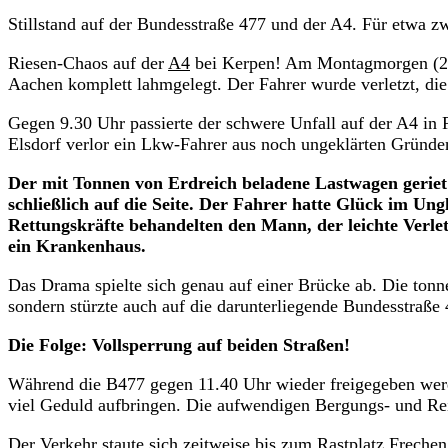
Stillstand auf der Bundesstraße 477 und der A4. Für etwa 
Riesen-Chaos auf der
A4
bei Kerpen! Am Montagmorgen (21.
Aachen komplett lahmgelegt. Der Fahrer wurde verletzt, di
Gegen 9.30 Uhr passierte der schwere Unfall auf der A4 i
Elsdorf verlor ein Lkw-Fahrer aus noch ungeklärten Gründen
Der mit Tonnen von Erdreich beladene Lastwagen geriet 
schließlich auf die Seite. Der Fahrer hatte Glück im Ung
Rettungskräfte behandelten den Mann, der leichte Verlet
ein Krankenhaus.
Das Drama spielte sich genau auf einer Brücke ab. Die tonn
sondern stürzte auch auf die darunterliegende Bundesstraße 
Die Folge: Vollsperrung auf beiden Straßen!
Während die B477 gegen 11.40 Uhr wieder freigegeben werd
viel Geduld aufbringen. Die aufwendigen Bergungs- und Rei
Der Verkehr staute sich zeitweise bis zum Rastplatz Freche