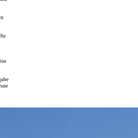
nt
Uhr
ina
gabe
eute