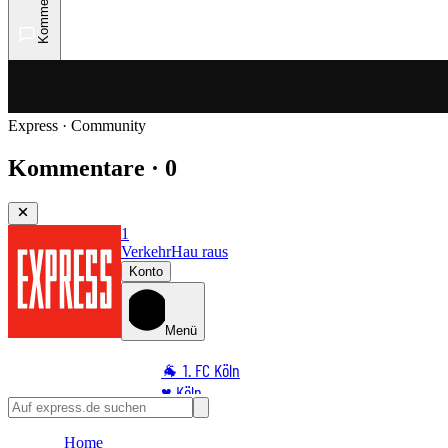
Kommentare
Express · Community
Kommentare · 0
1
Verkehr
Hau raus
Konto
Menü
🐐 1. FC Köln
♥️ Köln
⭐ Promi
Home
🏆 Sport