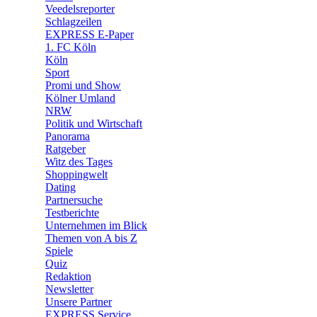
Veedelsreporter
🛒 Shoppingwelt
Schlagzeilen
🧩 Spiele
EXPRESS E-Paper
1. FC Köln
Köln
Sport
Promi und Show
Kölner Umland
NRW
Politik und Wirtschaft
Panorama
Ratgeber
Witz des Tages
Shoppingwelt
Dating
Partnersuche
Testberichte
Unternehmen im Blick
Themen von A bis Z
Spiele
Quiz
Redaktion
Newsletter
Unsere Partner
EXPRESS Service