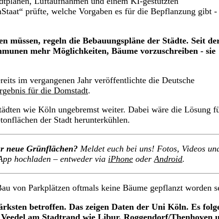
tadtplänen, Luftaufnahmen und einem KI-gestützten
aat“ prüfte, welche Vorgaben es für die Bepflanzung gibt -
n müssen, regeln die Bebauungspläne der Städte. Seit de
munen mehr Möglichkeiten, Bäume vorzuschreiben - sie
reits im vergangenen Jahr veröffentlichte die Deutsche
rgebnis für die Domstadt
.
ädten wie Köln ungebremst weiter. Dabei wäre die Lösung fü
onflächen der Stadt herunterkühlen.
für neue Grünflächen?
Meldet euch bei uns! Fotos, Videos un
S-App hochladen – entweder via
iPhone
oder
Android
.
 Bau von Parkplätzen oftmals keine Bäume gepflanzt worden s
rksten betroffen. Das zeigen Daten der Uni Köln. Es folg
d Veedel am Stadtrand wie Libur, Roggendorf/Thenhoven 