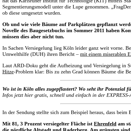
hat das Karlsruher Institut für Technologie (KIT) mittels S
Segmentierungsmodell unter die Lupe genommen. „FragDenSt
ob diese umgesetzt wurden.
Ob und wie viele Bäume auf Parkplätzen gepflanzt werde
Novelle des Baugesetzbuchs im Sommer 2011 haben Kom
müssen dies aber nicht tun.
In Sachen Versiegelung lieg Köln leider ganz weit vorne. Be
Umwelthilfe (DUH) ihren Bericht –
mit einem miserablen E
Laut ARD-Doku geht die Aufheizung und Versiegelung in St
Hitze
-Problem klar: Bis zu zehn Grad können Bäume die Bet
Wo ist in Köln alles zugepflastert? Wo seht ihr Potenzial 
Infos jetzt hier gratis, schnell und einfach in der EXPRES
In der Sendung stellte sich zum Beispiel heraus, dass beim
Mit 81, 3 Prozent versiegelter Fläche ist
Ehrenfeld
am stä
die nördliche Altstadt und Raderberg. Am grünsten sin