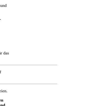
 und
r
r das
d
eien.
en
und