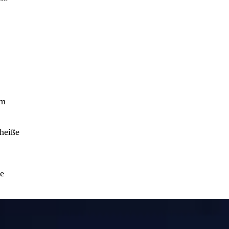
em
 heiße
ge