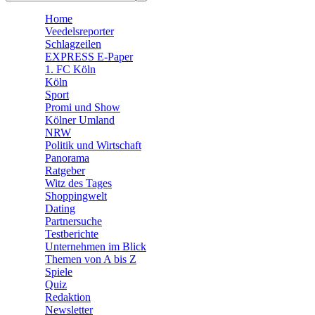
🛒 Shoppingwelt
Home
🧩 Spiele
Veedelsreporter
Schlagzeilen
EXPRESS E-Paper
1. FC Köln
Köln
Sport
Promi und Show
Kölner Umland
NRW
Politik und Wirtschaft
Panorama
Ratgeber
Witz des Tages
Shoppingwelt
Dating
Partnersuche
Testberichte
Unternehmen im Blick
Themen von A bis Z
Spiele
Quiz
Redaktion
Newsletter