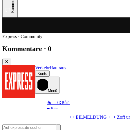
Kommentare
Express · Community
Kommentare · 0
Verkehr
Hau raus
Konto
Menü
🐐 1. FC Köln
♥️ Köln
⭐ Promi
+++ EILMELDUNG +++
Zoff um Außengastronomie
Stadt knickt ein
🏆 Sport