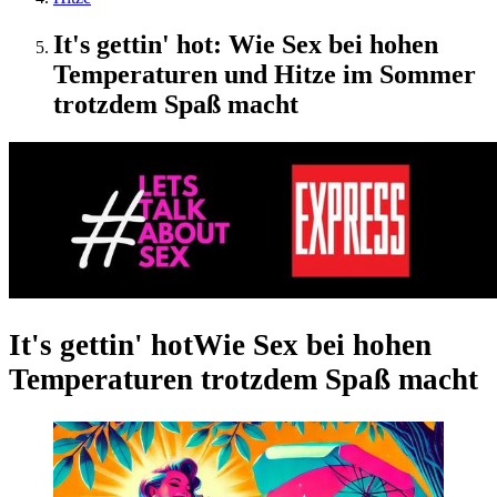
It's gettin' hot: Wie Sex bei hohen
Temperaturen und Hitze im Sommer
trotzdem Spaß macht
It's gettin' hot
Wie Sex bei hohen
Temperaturen trotzdem Spaß macht