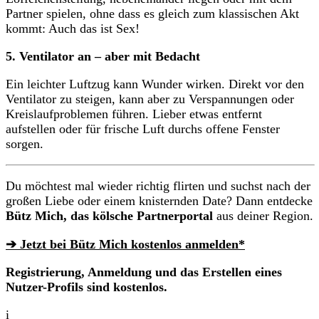
Partner spielen, ohne dass es gleich zum klassischen Akt
kommt: Auch das ist Sex!
5.
Ventilator an – aber mit Bedacht
Ein leichter Luftzug kann Wunder wirken. Direkt vor den
Ventilator zu steigen, kann aber zu Verspannungen oder
Kreislaufproblemen führen. Lieber etwas entfernt
aufstellen oder für frische Luft durchs offene Fenster
sorgen.
Du möchtest mal wieder richtig flirten und suchst nach der
großen Liebe oder einem knisternden Date? Dann entdecke
Bütz Mich, das kölsche Partnerportal
aus deiner Region.
➔ Jetzt bei Bütz Mich kostenlos anmelden*
Registrierung, Anmeldung und das Erstellen eines
Nutzer-Profils sind kostenlos.
i