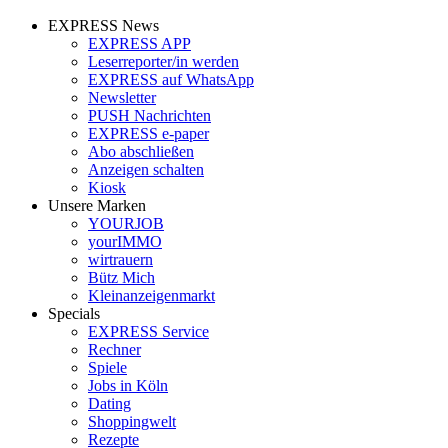
EXPRESS News
EXPRESS APP
Leserreporter/in werden
EXPRESS auf WhatsApp
Newsletter
PUSH Nachrichten
EXPRESS e-paper
Abo abschließen
Anzeigen schalten
Kiosk
Unsere Marken
YOURJOB
yourIMMO
wirtrauern
Bütz Mich
Kleinanzeigenmarkt
Specials
EXPRESS Service
Rechner
Spiele
Jobs in Köln
Dating
Shoppingwelt
Rezepte