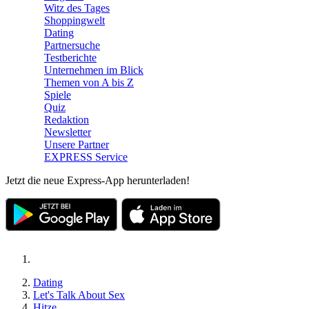
Witz des Tages
Shoppingwelt
Dating
Partnersuche
Testberichte
Unternehmen im Blick
Themen von A bis Z
Spiele
Quiz
Redaktion
Newsletter
Unsere Partner
EXPRESS Service
Jetzt die neue Express-App herunterladen!
Dating
Let's Talk About Sex
Hitze