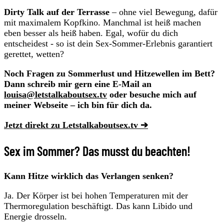
Dirty Talk auf der Terrasse
– ohne viel Bewegung, dafür
mit maximalem Kopfkino. Manchmal ist heiß machen
eben besser als heiß haben. Egal, wofür du dich
entscheidest - so ist dein Sex-Sommer-Erlebnis garantiert
gerettet, wetten?
Noch Fragen zu Sommerlust und Hitzewellen im Bett?
Dann schreib mir gern eine E-Mail an
louisa@letstalkaboutsex.tv
oder besuche mich auf
meiner Webseite – ich bin für dich da.
Jetzt direkt zu Letstalkaboutsex.tv ➔
Sex im Sommer? Das musst du beachten!
Kann Hitze wirklich das Verlangen senken?
Ja. Der Körper ist bei hohen Temperaturen mit der
Thermoregulation beschäftigt. Das kann Libido und
Energie drosseln.