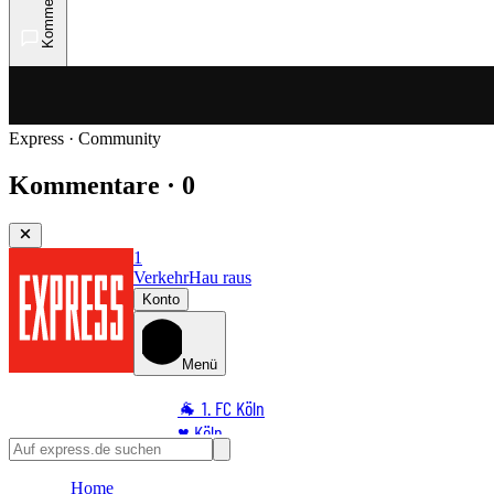
Kommentare
Express · Community
Kommentare · 0
1
Verkehr
Hau raus
Konto
Menü
🐐 1. FC Köln
♥️ Köln
⭐ Promi
Home
🏆 Sport