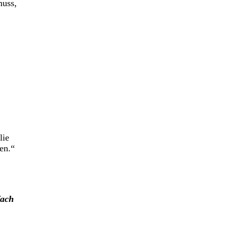
muss,
lie
en.“
fach