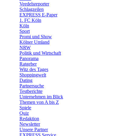
Veedelsreporter
🛒 Shoppingwelt
Schlagzeilen
🧩 Spiele
EXPRESS E-Paper
1. FC Köln
Köln
Sport
Promi und Show
Kölner Umland
NRW
Politik und Wirtschaft
Panorama
Ratgeber
Witz des Tages
Shoppingwelt
Dating
Partnersuche
Testberichte
Unternehmen im Blick
Themen von A bis Z
Spiele
Quiz
Redaktion
Newsletter
Unsere Partner
EXPRESS Service