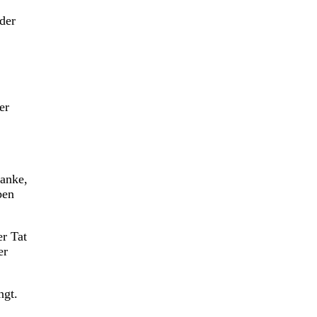
der
er
danke,
ben
r Tat
er
ngt.