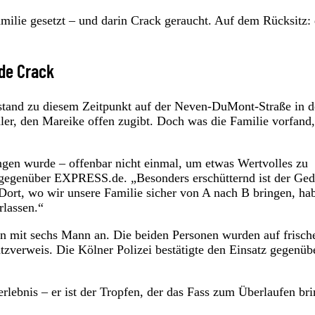
milie gesetzt – und darin Crack geraucht. Auf dem Rücksitz: 
mde Crack
 stand zu diesem Zeitpunkt auf der Neven-DuMont-Straße in d
ler, den Mareike offen zugibt. Doch was die Familie vorfand,
ungen wurde – offenbar nicht einmal, um etwas Wertvolles zu
e gegenüber EXPRESS.de. „Besonders erschütternd ist der Ge
 Dort, wo wir unsere Familie sicher von A nach B bringen, ha
lassen.“
n mit sechs Mann an. Die beiden Personen wurden auf frische
tzverweis. Die Kölner Polizei bestätigte den Einsatz gegenüb
rlebnis – er ist der Tropfen, der das Fass zum Überlaufen bri