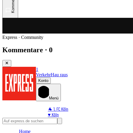
Kommentare
Express · Community
Kommentare · 0
1
Verkehr
Hau raus
Konto
Menü
🐐 1. FC Köln
♥️ Köln
⭐ Promi
🏆 Sport
Home