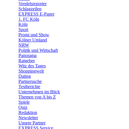
🛒 Shoppingwelt
Veedelsreporter
🧩 Spiele
Schlagzeilen
EXPRESS E-Paper
1. FC Köln
Köln
Sport
Promi und Show
Kölner Umland
NRW
Politik und Wirtschaft
Panorama
Ratgeber
Witz des Tages
Shoppingwelt
Dating
Partnersuche
Testberichte
Unternehmen im Blick
Themen von A bis Z
Spiele
Quiz
Redaktion
Newsletter
Unsere Partner
EXPRESS Service