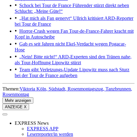
Schock bei Tour de France
Führender stürzt direkt neben
Schlucht: „Meine Güte!“
„Hat mich als Fan genervt“
Ullrich kritisiert ARD-Reporter
bei Tour de France
Horror-Crash wegen Fan
Tour-de-France-Fahrer kracht mit
Kopf in Autoscheibe
Gab es seit Jahren nicht
Ekel-Verdacht wegen Pogacar-
Hose
„Nein! Bitte nicht!“ ARD-Experten sind den Tränen nahe,
als Tour-Hoffnung Lipowitz stürzt
Team gibt Verletzungs-Update
Lipowitz muss nach Sturz
bei der Tour de France aufgeben
Themen:
Viktoria Köln
Südstadt
Rosenmontagszug
Tanzbrunnen
Rosenmontag
Mehr anzeigen
ANZEIGE X
EXPRESS News
EXPRESS APP
Leserreporter/in werden