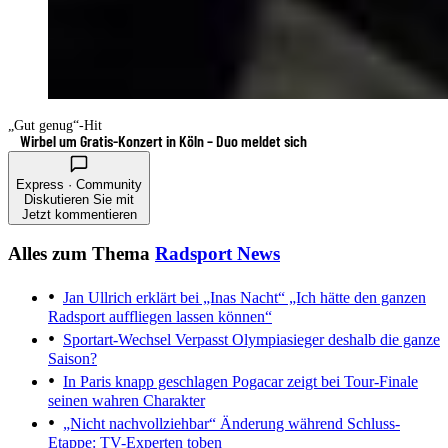
„Gut genug“-Hit
Wirbel um Gratis-Konzert in Köln – Duo meldet sich
Express · Community
Diskutieren Sie mit
Jetzt kommentieren
Alles zum Thema
Radsport News
Jan Ullrich erklärt bei „Inas Nacht“
„Ich hätte den ganzen
Radsport auffliegen lassen können“
Sportart-Wechsel
Verpasst Olympiasieger deshalb die ganze
Saison?
In Paris knapp geschlagen
Pogacar zeigt bei Tour-Finale
seinen wahren Charakter
„Nicht nachvollziehbar“
Änderung während Schluss-
Etappe: TV-Experten toben