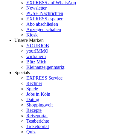
EXPRESS auf WhatsApp
Newsletter
PUSH Nachrichten
EXPRESS e-paper
Abo abschließen
Anzeigen schalten
Kiosk
Unsere Marken
YOURJOB
yourIMMO
wirtrauern
Bütz Mich
Kleinanzeigenmarkt
Specials
EXPRESS Service
Rechner
Spiele
Jobs in Köln
Dating
Shoppingwelt
Rezepte
Reiseportal
Testberichte
Ticketportal
Quiz