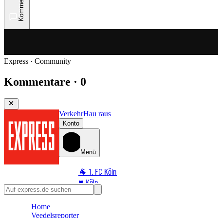
Kommentare
Express · Community
Kommentare · 0
Verkehr
Hau raus
Konto
Menü
🐐 1. FC Köln
♥️ Köln
⭐ Promi
Home
🏆 Sport
Veedelsreporter