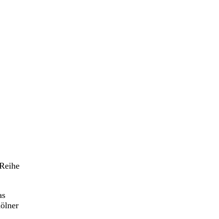
 Reihe
as
Kölner