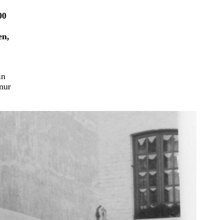
00
en,
in
nur