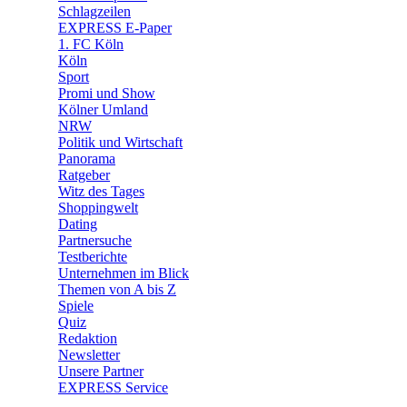
🛒 Shoppingwelt
Schlagzeilen
🧩 Spiele
EXPRESS E-Paper
1. FC Köln
Köln
Sport
Promi und Show
Kölner Umland
NRW
Politik und Wirtschaft
Panorama
Ratgeber
Witz des Tages
Shoppingwelt
Dating
Partnersuche
Testberichte
Unternehmen im Blick
Themen von A bis Z
Spiele
Quiz
Redaktion
Newsletter
Unsere Partner
EXPRESS Service