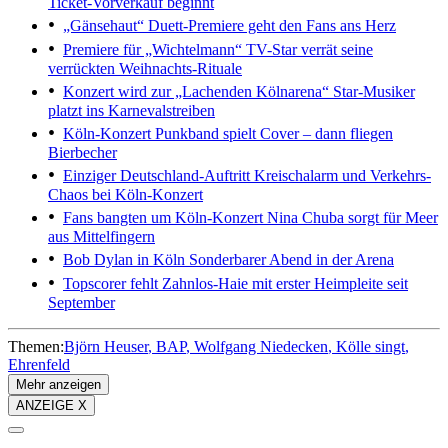
Ticket-Vorverkauf beginnt
„Gänsehaut“
Duett-Premiere geht den Fans ans Herz
Premiere für „Wichtelmann“
TV-Star verrät seine
verrückten Weihnachts-Rituale
Konzert wird zur „Lachenden Kölnarena“
Star-Musiker
platzt ins Karnevalstreiben
Köln-Konzert
Punkband spielt Cover – dann fliegen
Bierbecher
Einziger Deutschland-Auftritt
Kreischalarm und Verkehrs-
Chaos bei Köln-Konzert
Fans bangten um Köln-Konzert
Nina Chuba sorgt für Meer
aus Mittelfingern
Bob Dylan in Köln
Sonderbarer Abend in der Arena
Topscorer fehlt
Zahnlos-Haie mit erster Heimpleite seit
September
Themen:
Björn Heuser
BAP
Wolfgang Niedecken
Kölle singt
Ehrenfeld
Mehr anzeigen
ANZEIGE X