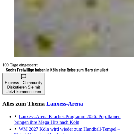
100 Tage eingesperrt
Sechs Freiwillige haben in Köln eine Reise zum Mars simuliert
Express · Community
Diskutieren Sie mit
Jetzt kommentieren
Alles zum Thema
Lanxess-Arena
Lanxess-Arena
Kracher-Programm 2026: Pop-Ikonen
bringen ihre Mega-Hits nach Köln
WM 2027
Köln wird wieder zum Handball-Tempel –