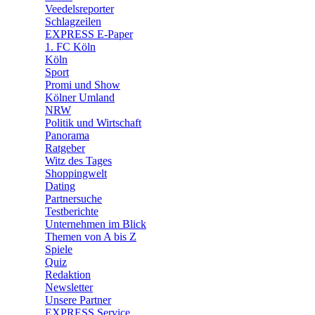
🛒 Shoppingwelt
Veedelsreporter
🧩 Spiele
Schlagzeilen
EXPRESS E-Paper
1. FC Köln
Köln
Sport
Promi und Show
Kölner Umland
NRW
Politik und Wirtschaft
Panorama
Ratgeber
Witz des Tages
Shoppingwelt
Dating
Partnersuche
Testberichte
Unternehmen im Blick
Themen von A bis Z
Spiele
Quiz
Redaktion
Newsletter
Unsere Partner
EXPRESS Service