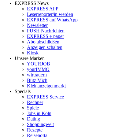
EXPRESS News
EXPRESS APP
Leserreporter/in werden
EXPRESS auf WhatsApp
Newsletter
PUSH Nachrichten
EXPRESS e-paper
Abo abschließen
Anzeigen schalten
Kiosk
Unsere Marken
YOURJOB
yourIMMO
wirtrauern
Bütz Mich
Kleinanzeigenmarkt
Specials
EXPRESS Service
Rechner
Spiele
Jobs in Köln
Dating
Shoppingwelt
Rezepte
Reiseportal