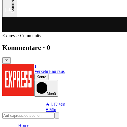
Kommentare
Express · Community
Kommentare · 0
1
Verkehr
Hau raus
Konto
Menü
🐐 1. FC Köln
♥️ Köln
⭐ Promi
🏆 Sport
Home