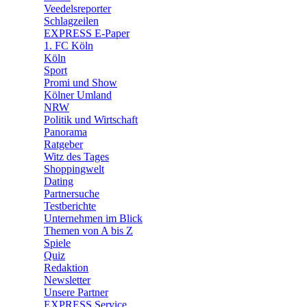
🛒 Shoppingwelt
Veedelsreporter
🧩 Spiele
Schlagzeilen
EXPRESS E-Paper
1. FC Köln
Köln
Sport
Promi und Show
Kölner Umland
NRW
Politik und Wirtschaft
Panorama
Ratgeber
Witz des Tages
Shoppingwelt
Dating
Partnersuche
Testberichte
Unternehmen im Blick
Themen von A bis Z
Spiele
Quiz
Redaktion
Newsletter
Unsere Partner
EXPRESS Service