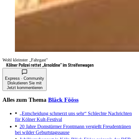
Wohl kleinster „Fahrgast“
Kölner Polizei rettet „Arnoldine“ im Streifenwagen
Express · Community
Diskutieren Sie mit
Jetzt kommentieren
Alles zum Thema
Bläck Fööss
„Entscheidung schmerzt uns sehr“
Schlechte Nachrichten
für Kölner Kult-Festival
20 Jahre Domstürmer
Frontmann vergießt Freudentränen
bei wilder Geburtstagssause