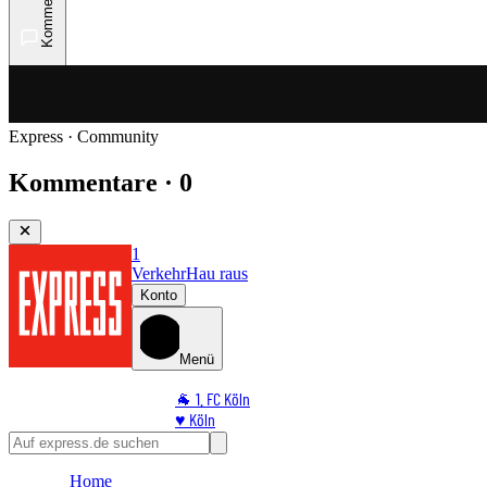
Kommentare
Express · Community
Kommentare · 0
1
Verkehr
Hau raus
Konto
Menü
🐐 1. FC Köln
♥️ Köln
⭐ Promi
🏆 Sport
Home