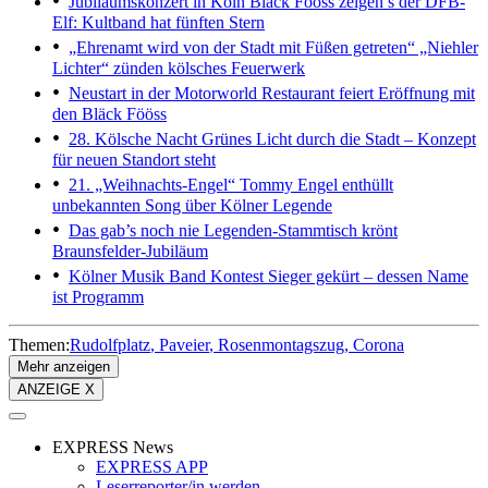
Jubiläumskonzert in Köln
Bläck Fööss zeigen’s der DFB-
Elf: Kultband hat fünften Stern
„Ehrenamt wird von der Stadt mit Füßen getreten“
„Niehler
Lichter“ zünden kölsches Feuerwerk
Neustart in der Motorworld
Restaurant feiert Eröffnung mit
den Bläck Fööss
28. Kölsche Nacht
Grünes Licht durch die Stadt – Konzept
für neuen Standort steht
21. „Weihnachts-Engel“
Tommy Engel enthüllt
unbekannten Song über Kölner Legende
Das gab’s noch nie
Legenden-Stammtisch krönt
Braunsfelder-Jubiläum
Kölner Musik Band Kontest
Sieger gekürt – dessen Name
ist Programm
Themen:
Rudolfplatz
Paveier
Rosenmontagszug
Corona
Mehr anzeigen
ANZEIGE X
EXPRESS News
EXPRESS APP
Leserreporter/in werden