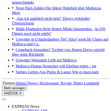
ungeschminkt
Neue Ekel-Zahlen
Die bittere Wahrheit über Mallorcas
Meer
„Sag ich natürlich nicht nein“
Drews verkündet
Überraschung
Malle-Flughafen dicht
Jürgen Milski fassungslos: „In 650
Flügen noch nicht erlebt“
Unwetter in Urlaubsländern
Tief 'Alice' sorgt für Chaos auf
Mallorca und Co.
Comeback-Sensation?
Tochter von Jürgen Drews spricht
über seine Rückkehr
Unwetter
Warnstufe Gelb auf Mallorca
Mallorca-Drama
Deutscher will Ehefrau retten – tot
Siebtes Liebes-Aus
Pietro & Laura: Wie es dazu kam
Themen:
Jürgen Drews
Hochwasser
Royals
Pietro Lombardi
Mehr anzeigen
ANZEIGE X
EXPRESS News
EXPRESS APP