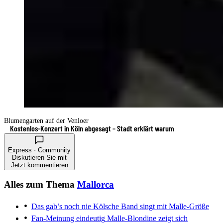
Blumengarten auf der Venloer
Kostenlos-Konzert in Köln abgesagt – Stadt erklärt warum
Express · Community
Diskutieren Sie mit
Jetzt kommentieren
Alles zum Thema
Mallorca
Das gab’s noch nie
Kölsche Band singt mit Malle-Größe
Fan-Meinung eindeutig
Malle-Blondine zeigt sich