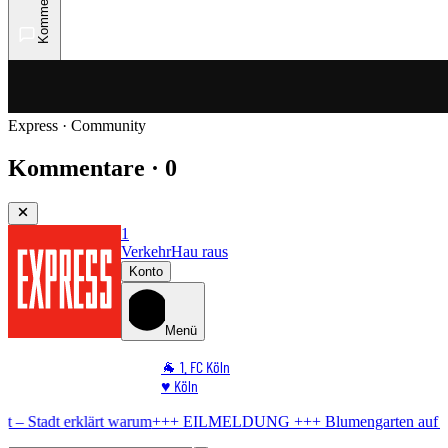
Kommentare
Express · Community
Kommentare · 0
1
Verkehr
Hau raus
Konto
Menü
🐐 1. FC Köln
♥️ Köln
⭐ Promi
lärt warum
+++ EILMELDUNG +++
Blumengarten auf der Venloer
Ko
🏆 Sport