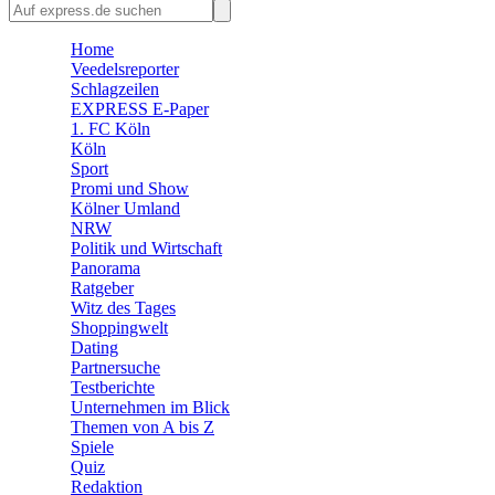
🛒 Shoppingwelt
🧩 Spiele
Home
Veedelsreporter
Schlagzeilen
EXPRESS E-Paper
1. FC Köln
Köln
Sport
Promi und Show
Kölner Umland
NRW
Politik und Wirtschaft
Panorama
Ratgeber
Witz des Tages
Shoppingwelt
Dating
Partnersuche
Testberichte
Unternehmen im Blick
Themen von A bis Z
Spiele
Quiz
Redaktion