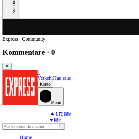
Kommentare
Express · Community
Kommentare · 0
1
Verkehr
Hau raus
Konto
Menü
🐐 1. FC Köln
♥️ Köln
⭐ Promi
🏆 Sport
Home