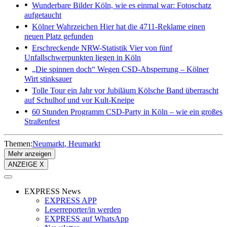
Wunderbare Bilder
Köln, wie es einmal war: Fotoschatz
aufgetaucht
Kölner Wahrzeichen
Hier hat die 4711-Reklame einen
neuen Platz gefunden
Erschreckende NRW-Statistik
Vier von fünf
Unfallschwerpunkten liegen in Köln
„Die spinnen doch“
Wegen CSD-Absperrung – Kölner
Wirt stinksauer
Tolle Tour ein Jahr vor Jubiläum
Kölsche Band überrascht
auf Schulhof und vor Kult-Kneipe
60 Stunden Programm
CSD-Party in Köln – wie ein großes
Straßenfest
Themen:
Neumarkt
Heumarkt
Mehr anzeigen
ANZEIGE X
EXPRESS News
EXPRESS APP
Leserreporter/in werden
EXPRESS auf WhatsApp