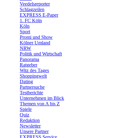
🛒 Shoppingwelt
Veedelsreporter
🧩 Spiele
Schlagzeilen
EXPRESS E-Paper
1. FC Köln
Köln
Sport
Promi und Show
Kölner Umland
NRW
Politik und Wirtschaft
Panorama
Ratgeber
Witz des Tages
Shoppingwelt
Dating
Partnersuche
Testberichte
Unternehmen im Blick
Themen von A bis Z
Spiele
Quiz
Redaktion
Newsletter
Unsere Partner
EXPRESS Service