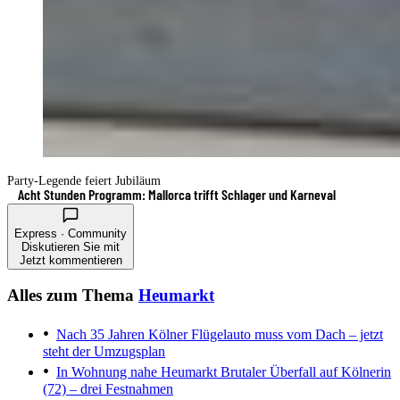
Party-Legende feiert Jubiläum
Acht Stunden Programm: Mallorca trifft Schlager und Karneval
Express · Community
Diskutieren Sie mit
Jetzt kommentieren
Alles zum Thema
Heumarkt
Nach 35 Jahren
Kölner Flügelauto muss vom Dach – jetzt
steht der Umzugsplan
In Wohnung nahe Heumarkt
Brutaler Überfall auf Kölnerin
(72) – drei Festnahmen