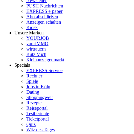
Newsletter
PUSH Nachrichten
EXPRESS e-paper
Abo abschließen
Anzeigen schalten
Kiosk
Unsere Marken
YOURJOB
yourIMMO
wirtrauern
Bütz Mich
Kleinanzeigenmarkt
Specials
EXPRESS Service
Rechner
Spiele
Jobs in Köln
Dating
Shoppingwelt
Rezepte
Reiseportal
Testberichte
Ticketportal
Quiz
Witz des Tages