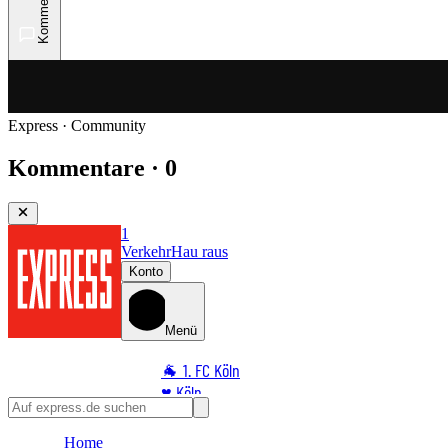
Kommentare
Express · Community
Kommentare · 0
1
Verkehr
Hau raus
Konto
Menü
🐐 1. FC Köln
♥️ Köln
⭐ Promi
Home
🏆 Sport