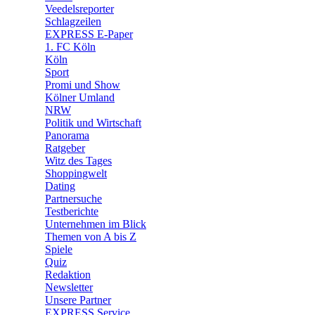
Veedelsreporter
🛒 Shoppingwelt
Schlagzeilen
🧩 Spiele
EXPRESS E-Paper
1. FC Köln
Köln
Sport
Promi und Show
Kölner Umland
NRW
Politik und Wirtschaft
Panorama
Ratgeber
Witz des Tages
Shoppingwelt
Dating
Partnersuche
Testberichte
Unternehmen im Blick
Themen von A bis Z
Spiele
Quiz
Redaktion
Newsletter
Unsere Partner
EXPRESS Service