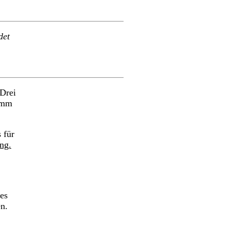
det
 Drei
ramm
 für
ng.
es
n.