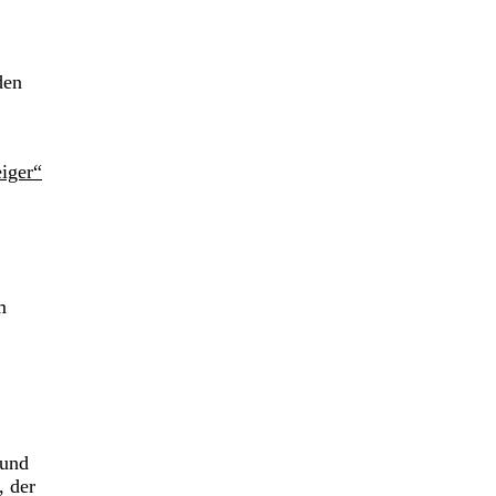
den
iger“
m
 und
, der