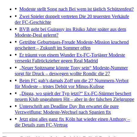
Modeste stellt Song nach
Bei wem ist täglich Schützenfest?
Zwei Spieler doppelt vertreten
Die 20 teuersten Verkäufe
der FC-Geschichte
BVB geht bei Guirassy ins Risiko
Jahre später aus dem
Modeste-Deal gelernt?
Getrübte Geburtstags-Freude
Modeste-Mission krachend
gescheitert – Zukunft im Sommer offen
Er träumt von einem Wunder
Ex-FC-Torjäger Modeste
versenkt Fallrückzieher gegen Real Madrid
„Neuer Spitzname könnte Tony sein“
Modeste-Nummer
sorgt für Druck – deswegen wollte Rondic die 27
Beim FC gab’s damals Zoff um die 27
Nummern-Verbot
für Modeste – tristes Debüt vor Minus-Kulisse
„Digga, wo spielt der Typ jetzt?“
Ex-FC-Stürmer beschert
neuem Klub ungeahnten Hit – aber in der falschen Zielgruppe
Unterschrift am Deadline Day
Ihn erwartet die pure
Verzweiflung: Modeste-Wechsel nach Spanien fix
Jetzt ging alles ganz fix
Köln hat wieder einen Anthony –
die Details zum FC-Vertrag