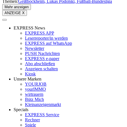
Themen:
Geißbockheim
Lukas Podolski
Fußball-Bundesliga
Mehr anzeigen
ANZEIGE X
EXPRESS News
EXPRESS APP
Leserreporter/in werden
EXPRESS auf WhatsApp
Newsletter
PUSH Nachrichten
EXPRESS e-paper
Abo abschließen
Anzeigen schalten
Kiosk
Unsere Marken
YOURJOB
yourIMMO
wirtrauern
Bütz Mich
Kleinanzeigenmarkt
Specials
EXPRESS Service
Rechner
Spiele