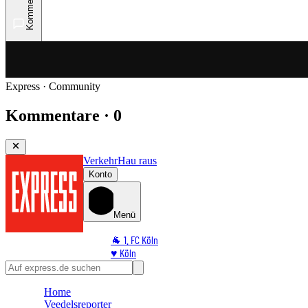
Kommentare
Express · Community
Kommentare · 0
Verkehr
Hau raus
Konto
Menü
🐐 1. FC Köln
♥️ Köln
⭐ Promi
🏆 Sport
Home
🛒 Shoppingwelt
Veedelsreporter