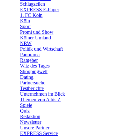
🧩 Spiele
Schlagzeilen
EXPRESS E-Paper
1. FC Köln
Köln
Sport
Promi und Show
Kölner Umland
NRW
Politik und Wirtschaft
Panorama
Ratgeber
Witz des Tages
Shoppingwelt
Dating
Partnersuche
Testberichte
Unternehmen im Blick
Themen von A bis Z
Spiele
Quiz
Redaktion
Newsletter
Unsere Partner
EXPRESS Service