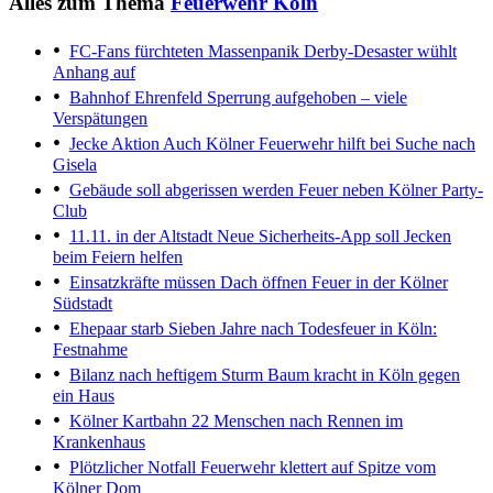
Alles zum Thema
Feuerwehr Köln
FC-Fans fürchteten Massenpanik
Derby-Desaster wühlt
Anhang auf
Bahnhof Ehrenfeld
Sperrung aufgehoben – viele
Verspätungen
Jecke Aktion
Auch Kölner Feuerwehr hilft bei Suche nach
Gisela
Gebäude soll abgerissen werden
Feuer neben Kölner Party-
Club
11.11. in der Altstadt
Neue Sicherheits-App soll Jecken
beim Feiern helfen
Einsatzkräfte müssen Dach öffnen
Feuer in der Kölner
Südstadt
Ehepaar starb
Sieben Jahre nach Todesfeuer in Köln:
Festnahme
Bilanz nach heftigem Sturm
Baum kracht in Köln gegen
ein Haus
Kölner Kartbahn
22 Menschen nach Rennen im
Krankenhaus
Plötzlicher Notfall
Feuerwehr klettert auf Spitze vom
Kölner Dom