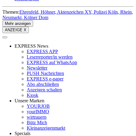
Themen:
Ehrenfeld
Höhner
Aktenzeichen XY
Polizei Köln
Rhein
Neumarkt
Kölner Dom
Mehr anzeigen
ANZEIGE X
EXPRESS News
EXPRESS APP
Leserreporter/in werden
EXPRESS auf WhatsApp
Newsletter
PUSH Nachrichten
EXPRESS e-paper
Abo abschließen
Anzeigen schalten
Kiosk
Unsere Marken
YOURJOB
yourIMMO
wirtrauern
Bütz Mich
Kleinanzeigenmarkt
Specials