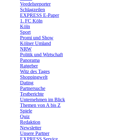
🛒 Shoppingwelt
Veedelsreporter
🧩 Spiele
Schlagzeilen
EXPRESS E-Paper
1. FC Köln
Köln
Sport
Promi und Show
Kölner Umland
NRW
Politik und Wirtschaft
Panorama
Ratgeber
Witz des Tages
Shoppingwelt
Dating
Partnersuche
Testberichte
Unternehmen im Blick
Themen von A bis Z
Spiele
Quiz
Redaktion
Newsletter
Unsere Partner
EXPRESS Service