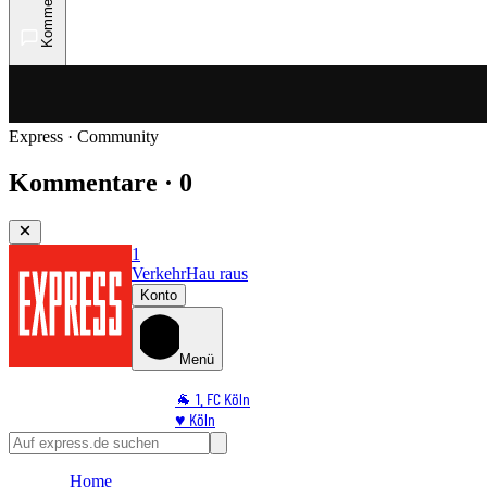
Kommentare
Express · Community
Kommentare · 0
1
Verkehr
Hau raus
Konto
Menü
🐐 1. FC Köln
♥️ Köln
⭐ Promi
🏆 Sport
Home