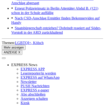
Anschlag abgesagt
Erneut Polizeieinsatz in Berlin
Attentäter Abdul B. (†21)
schon in der Schule auffällig
Nach CSD-Anschlag
Ermittler finden Bekennervideo auf
Handy
Staatsbürgerschaft entziehen? Dobrindt reagiert auf Söder-
Vorstoß in der ARD zurückhaltend
Themen:
LGBTQI+
Kölsch
Mehr anzeigen
ANZEIGE X
EXPRESS News
EXPRESS APP
Leserreporter/in werden
EXPRESS auf WhatsApp
Newsletter
PUSH Nachrichten
EXPRESS e-paper
Abo abschließen
Anzeigen schalten
Kiosk