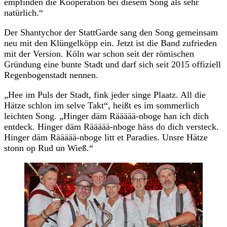
empfinden die Kooperation bei diesem Song als sehr
natürlich.“
Der Shantychor der StattGarde sang den Song gemeinsam
neu mit den Klüngelköpp ein. Jetzt ist die Band zufrieden
mit der Version. Köln war schon seit der römischen
Gründung eine bunte Stadt und darf sich seit 2015 offiziell
Regenbogenstadt nennen.
„Hee im Puls der Stadt, fink jeder singe Plaatz. All die
Hätze schlon im selve Takt“, heißt es im sommerlich
leichten Song. „Hinger däm Räääää-nboge han ich dich
entdeck. Hinger däm Räääää-nboge häss do dich versteck.
Hinger däm Räääää-nboge litt et Paradies. Unsre Hätze
stonn op Rud un Wieß.“