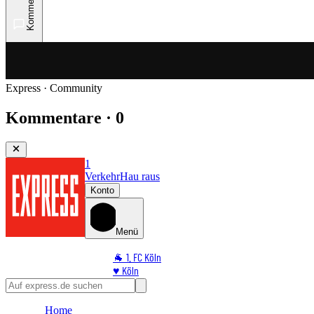
Kommentare
Express · Community
Kommentare · 0
1
Verkehr
Hau raus
Konto
Menü
🐐 1. FC Köln
♥️ Köln
⭐ Promi
🏆 Sport
Home