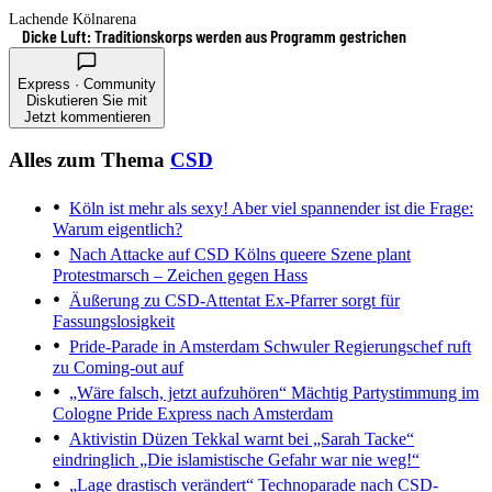
Lachende Kölnarena
Dicke Luft: Traditionskorps werden aus Programm gestrichen
Express · Community
Diskutieren Sie mit
Jetzt kommentieren
Alles zum Thema
CSD
Köln ist mehr als sexy!
Aber viel spannender ist die Frage:
Warum eigentlich?
Nach Attacke auf CSD
Kölns queere Szene plant
Protestmarsch – Zeichen gegen Hass
Äußerung zu CSD-Attentat
Ex-Pfarrer sorgt für
Fassungslosigkeit
Pride-Parade in Amsterdam
Schwuler Regierungschef ruft
zu Coming-out auf
„Wäre falsch, jetzt aufzuhören“
Mächtig Partystimmung im
Cologne Pride Express nach Amsterdam
Aktivistin Düzen Tekkal warnt bei „Sarah Tacke“
eindringlich
„Die islamistische Gefahr war nie weg!“
„Lage drastisch verändert“
Technoparade nach CSD-