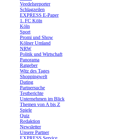
🛒 Shoppingwelt
Veedelsreporter
🧩 Spiele
Schlagzeilen
EXPRESS E-Paper
1. FC Köln
Köln
Sport
Promi und Show
Kölner Umland
NRW
Politik und Wirtschaft
Panorama
Ratgeber
Witz des Tages
Shoppingwelt
Dating
Partnersuche
Testberichte
Unternehmen im Blick
Themen von A bis Z
Spiele
Quiz
Redaktion
Newsletter
Unsere Partner
EXPRESS Service