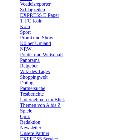
🛒 Shoppingwelt
Veedelsreporter
🧩 Spiele
Schlagzeilen
EXPRESS E-Paper
1. FC Köln
Köln
Sport
Promi und Show
Kölner Umland
NRW
Politik und Wirtschaft
Panorama
Ratgeber
Witz des Tages
Shoppingwelt
Dating
Partnersuche
Testberichte
Unternehmen im Blick
Themen von A bis Z
Spiele
Quiz
Redaktion
Newsletter
Unsere Partner
EXPRESS Service