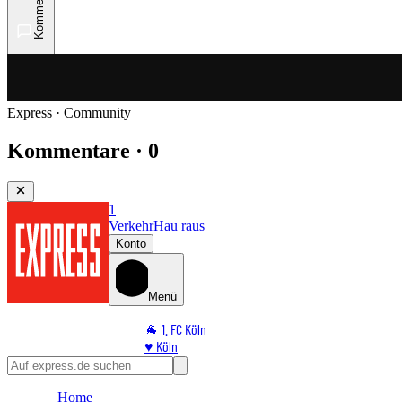
Kommentare
Express · Community
Kommentare · 0
1
Verkehr
Hau raus
Konto
Menü
🐐 1. FC Köln
♥️ Köln
⭐ Promi
🏆 Sport
Home