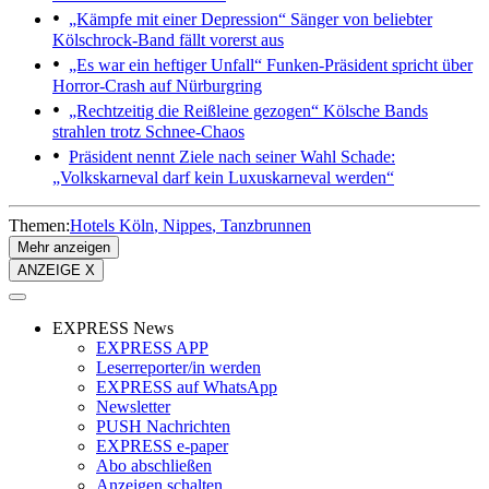
„Kämpfe mit einer Depression“
Sänger von beliebter
Kölschrock-Band fällt vorerst aus
„Es war ein heftiger Unfall“
Funken-Präsident spricht über
Horror-Crash auf Nürburgring
„Rechtzeitig die Reißleine gezogen“
Kölsche Bands
strahlen trotz Schnee-Chaos
Präsident nennt Ziele nach seiner Wahl
Schade:
„Volkskarneval darf kein Luxuskarneval werden“
Themen:
Hotels Köln
Nippes
Tanzbrunnen
Mehr anzeigen
ANZEIGE X
EXPRESS News
EXPRESS APP
Leserreporter/in werden
EXPRESS auf WhatsApp
Newsletter
PUSH Nachrichten
EXPRESS e-paper
Abo abschließen
Anzeigen schalten