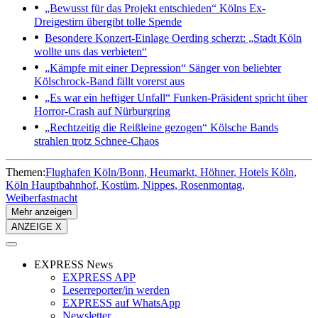
„Bewusst für das Projekt entschieden“
Kölns Ex-
Dreigestirn übergibt tolle Spende
Besondere Konzert-Einlage
Oerding scherzt: „Stadt Köln
wollte uns das verbieten“
„Kämpfe mit einer Depression“
Sänger von beliebter
Kölschrock-Band fällt vorerst aus
„Es war ein heftiger Unfall“
Funken-Präsident spricht über
Horror-Crash auf Nürburgring
„Rechtzeitig die Reißleine gezogen“
Kölsche Bands
strahlen trotz Schnee-Chaos
Themen:
Flughafen Köln/Bonn
Heumarkt
Höhner
Hotels Köln
Köln Hauptbahnhof
Kostüm
Nippes
Rosenmontag
Weiberfastnacht
Mehr anzeigen
ANZEIGE X
EXPRESS News
EXPRESS APP
Leserreporter/in werden
EXPRESS auf WhatsApp
Newsletter