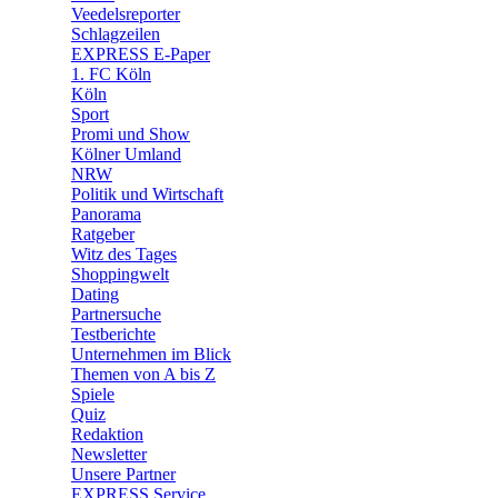
🛒 Shoppingwelt
Veedelsreporter
🧩 Spiele
Schlagzeilen
EXPRESS E-Paper
1. FC Köln
Köln
Sport
Promi und Show
Kölner Umland
NRW
Politik und Wirtschaft
Panorama
Ratgeber
Witz des Tages
Shoppingwelt
Dating
Partnersuche
Testberichte
Unternehmen im Blick
Themen von A bis Z
Spiele
Quiz
Redaktion
Newsletter
Unsere Partner
EXPRESS Service