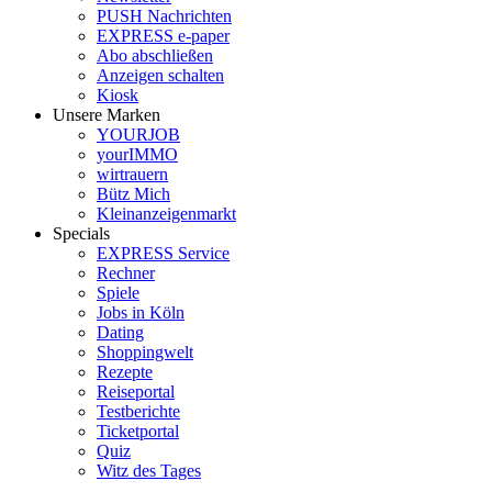
PUSH Nachrichten
EXPRESS e-paper
Abo abschließen
Anzeigen schalten
Kiosk
Unsere Marken
YOURJOB
yourIMMO
wirtrauern
Bütz Mich
Kleinanzeigenmarkt
Specials
EXPRESS Service
Rechner
Spiele
Jobs in Köln
Dating
Shoppingwelt
Rezepte
Reiseportal
Testberichte
Ticketportal
Quiz
Witz des Tages