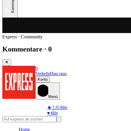
Kommentare
Express · Community
Kommentare · 0
9
Verkehr
Hau raus
Konto
Menü
🐐 1. FC Köln
♥️ Köln
⭐ Promi
🏆 Sport
Home