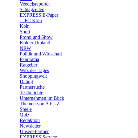
🛒 Shoppingwelt
Veedelsreporter
🧩 Spiele
Schlagzeilen
EXPRESS E-Paper
1. FC Köln
Köln
Sport
Promi und Show
Kölner Umland
NRW
Politik und Wirtschaft
Panorama
Ratgeber
Witz des Tages
Shoppingwelt
Dating
Partnersuche
Testberichte
Unternehmen im Blick
Themen von A bis Z
Spiele
Quiz
Redaktion
Newsletter
Unsere Partner
EXPRESS Service