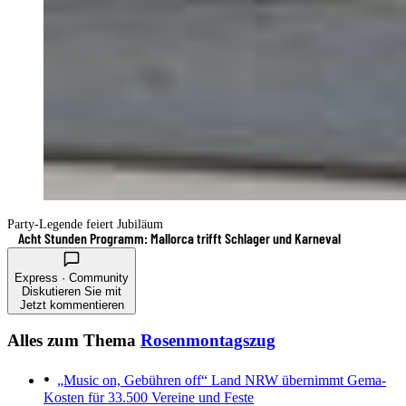
Party-Legende feiert Jubiläum
Acht Stunden Programm: Mallorca trifft Schlager und Karneval
Express · Community
Diskutieren Sie mit
Jetzt kommentieren
Alles zum Thema
Rosenmontagszug
„Music on, Gebühren off“
Land NRW übernimmt Gema-
Kosten für 33.500 Vereine und Feste