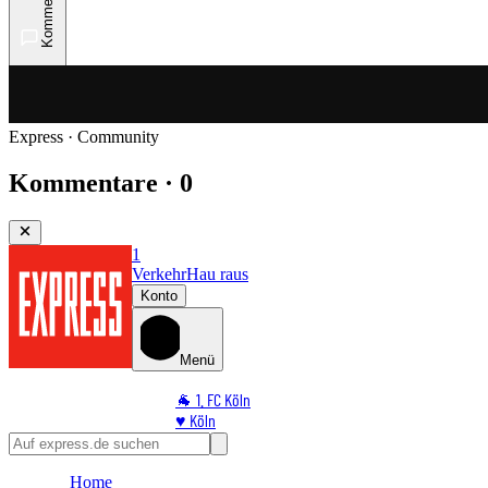
Kommentare
Express · Community
Kommentare · 0
1
Verkehr
Hau raus
Konto
Menü
🐐 1. FC Köln
♥️ Köln
⭐ Promi
🏆 Sport
Home