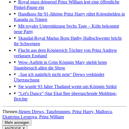
Royal muss dringend
Prinz William legt eine öffentliche
Pinkel-Pause ein
Handkuss für 91-Jährige
Prinz Harry rührt Kriegshelden in
Kanada zu Tränen
Mit royaler Unterstützung
Sechs Tage – Köln bekommt
neue Party
Skandal-Royal Marius Borg Høiby
Halbschwester bricht
ihr Schweigen
Flucht aus dem Königreich
Töchter von Prinz Andrew
verlassen England
Wow-Auftritt in Grün
Königin Mary stiehlt beim
Staatsbesuch allen die Show
„Sag ich natürlich nicht nein“
Drews verkündet
Überraschung
Sie wurde 93 Jahre
Thailand weint um Königin Sirikit
"Let's Dance"-Star Ekat
Ihre überraschende Mobbing-
Beichte
Themen:
Jürgen Drews
Tanzbrunnen
Prinz Harry
Mallorca
Ekaterina Leonova
Prinz William
Mehr anzeigen
ANZEIGE X