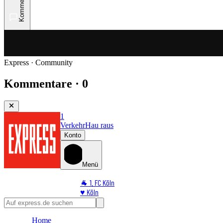
Kommentare
Express · Community
Kommentare · 0
1
Verkehr
Hau raus
Konto
Menü
🐐 1. FC Köln
♥️ Köln
⭐ Promi
🏆 Sport
Home