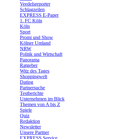
🛒 Shoppingwelt
Veedelsreporter
🧩 Spiele
Schlagzeilen
EXPRESS E-Paper
1. FC Köln
Köln
Sport
Promi und Show
Kölner Umland
NRW
Politik und Wirtschaft
Panorama
Ratgeber
Witz des Tages
Shoppingwelt
Dating
Partnersuche
Testberichte
Unternehmen im Blick
Themen von A bis Z
Spiele
Quiz
Redaktion
Newsletter
Unsere Partner
EXPRESS Service