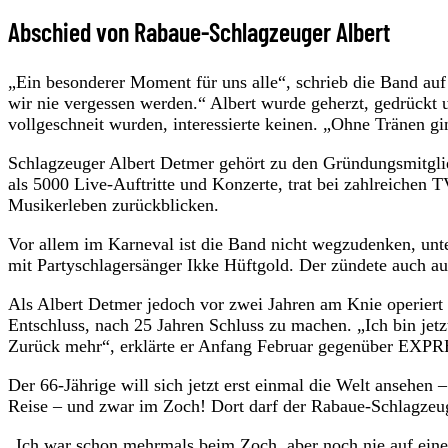
Abschied von Rabaue-Schlagzeuger Albert
„Ein besonderer Moment für uns alle“, schrieb die Band auf
wir nie vergessen werden.“ Albert wurde geherzt, gedrückt
vollgeschneit wurden, interessierte keinen. „Ohne Tränen gi
Schlagzeuger Albert Detmer gehört zu den Gründungsmitgli
als 5000 Live-Auftritte und Konzerte, trat bei zahlreichen 
Musikerleben zurückblicken.
Vor allem im Karneval ist die Band nicht wegzudenken, unt
mit Partyschlagersänger Ikke Hüftgold. Der zündete auch a
Als Albert Detmer jedoch vor zwei Jahren am Knie operiert 
Entschluss, nach 25 Jahren Schluss zu machen. „Ich bin jet
Zurück mehr“, erklärte er Anfang Februar gegenüber EXP
Der 66-Jährige will sich jetzt erst einmal die Welt ansehen 
Reise – und zwar im Zoch! Dort darf der Rabaue-Schlagzeu
„Ich war schon mehrmals beim
Zoch
, aber noch nie auf ei