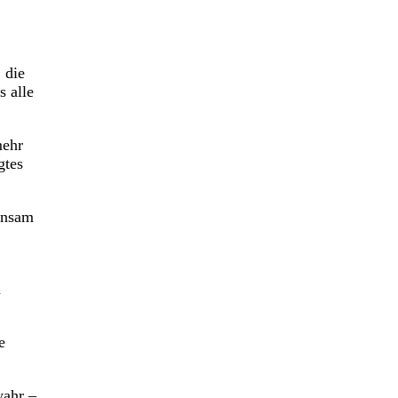
 die
s alle
mehr
gtes
insam
n
e
wahr –