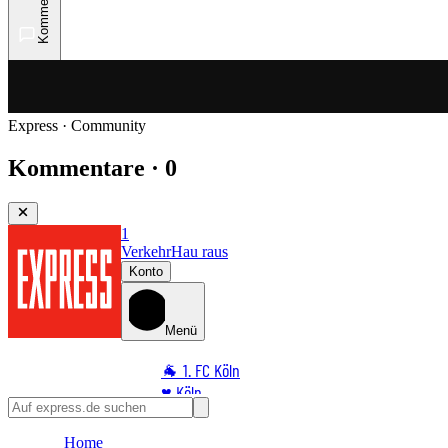
Kommentare
Express · Community
Kommentare · 0
1
Verkehr
Hau raus
Konto
Menü
🐐 1. FC Köln
♥️ Köln
⭐ Promi
Home
🏆 Sport