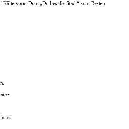
nd Kälte vorm Dom „Du bes die Stadt“ zum Besten
n.
baue-
m
und es