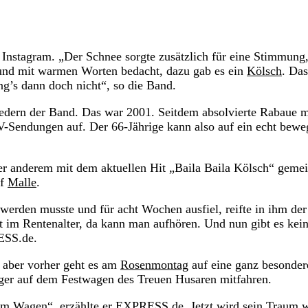
 Instagram. „Der Schnee sorgte zusätzlich für eine Stimmung,
 und mit warmen Worten bedacht, dazu gab es ein
Kölsch
. Das
ng’s dann doch nicht“, so die Band.
edern der Band. Das war 2001. Seitdem absolvierte Rabaue 
TV-Sendungen auf. Der 66-Jährige kann also auf ein echt bewe
er anderem mit dem aktuellen Hit „Baila Baila Kölsch“ geme
uf
Malle
.
werden musste und für acht Wochen ausfiel, reifte in ihm der
zt im Rentenalter, da kann man aufhören. Und nun gibt es kei
RESS.de.
– aber vorher geht es am
Rosenmontag
auf eine ganz besonder
ger auf dem Festwagen des Treuen Husaren mitfahren.
nem Wagen“, erzählte er EXPRESS.de. Jetzt wird sein Traum 