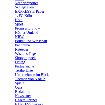
🛒 Shoppingwelt
Veedelsreporter
🧩 Spiele
Schlagzeilen
EXPRESS E-Paper
1. FC Köln
Köln
Sport
Promi und Show
Kölner Umland
NRW
Politik und Wirtschaft
Panorama
Ratgeber
Witz des Tages
Shoppingwelt
Dating
Partnersuche
Testberichte
Unternehmen im Blick
Themen von A bis Z
Spiele
Quiz
Redaktion
Newsletter
Unsere Partner
EXPRESS Service