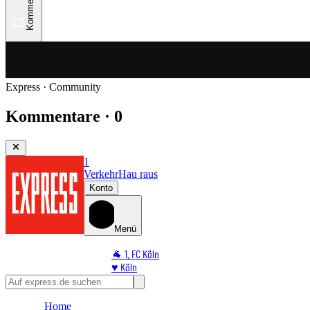
Kommentare
Express · Community
Kommentare · 0
1
Verkehr
Hau raus
Konto
Menü
🐐 1. FC Köln
♥️ Köln
⭐ Promi
🏆 Sport
Home