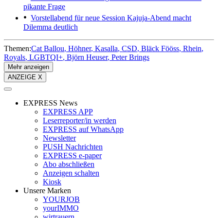
pikante Frage
Vorstellabend für neue Session
Kajuja-Abend macht
Dilemma deutlich
Themen:
Cat Ballou
Höhner
Kasalla
CSD
Bläck Fööss
Rhein
Royals
LGBTQI+
Björn Heuser
Peter Brings
Mehr anzeigen
ANZEIGE X
EXPRESS News
EXPRESS APP
Leserreporter/in werden
EXPRESS auf WhatsApp
Newsletter
PUSH Nachrichten
EXPRESS e-paper
Abo abschließen
Anzeigen schalten
Kiosk
Unsere Marken
YOURJOB
yourIMMO
wirtrauern