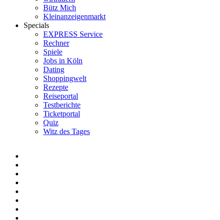
Bütz Mich
Kleinanzeigenmarkt
Specials
EXPRESS Service
Rechner
Spiele
Jobs in Köln
Dating
Shoppingwelt
Rezepte
Reiseportal
Testberichte
Ticketportal
Quiz
Witz des Tages