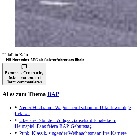
Unfall in Köln
Mit Mercedes-AMG als Geisterfahrer am Rhein
Express · Community
Diskutieren Sie mit
Jetzt kommentieren
Alles zum Thema
BAP
Neuer FC-Trainer
Wagner lernt schon im Urlaub wichtige
Lektion
Über drei Stunden Vollgas
Gänsehaut-Finale beim
Heimspiel: Fans feiern BAP-Geburtstag
Punk, Klassik, singender Weihnachtsmann
Irre Karriere