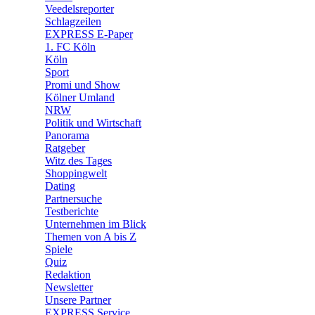
🛒 Shoppingwelt
Veedelsreporter
🧩 Spiele
Schlagzeilen
EXPRESS E-Paper
1. FC Köln
Köln
Sport
Promi und Show
Kölner Umland
NRW
Politik und Wirtschaft
Panorama
Ratgeber
Witz des Tages
Shoppingwelt
Dating
Partnersuche
Testberichte
Unternehmen im Blick
Themen von A bis Z
Spiele
Quiz
Redaktion
Newsletter
Unsere Partner
EXPRESS Service