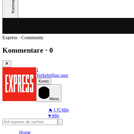
Kommentare
Express · Community
Kommentare · 0
1
Verkehr
Hau raus
Konto
Menü
🐐 1. FC Köln
♥️ Köln
⭐ Promi
🏆 Sport
Home