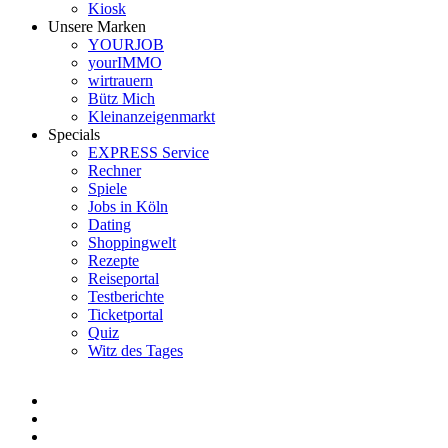
Kiosk
Unsere Marken
YOURJOB
yourIMMO
wirtrauern
Bütz Mich
Kleinanzeigenmarkt
Specials
EXPRESS Service
Rechner
Spiele
Jobs in Köln
Dating
Shoppingwelt
Rezepte
Reiseportal
Testberichte
Ticketportal
Quiz
Witz des Tages