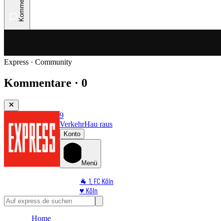
Kommentare
Express · Community
Kommentare · 0
9
Verkehr
Hau raus
Konto
Menü
🐐 1. FC Köln
♥️ Köln
⭐ Promi
🏆 Sport
Home