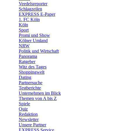
🛒 Shoppingwelt
Veedelsreporter
🧩 Spiele
Schlagzeilen
EXPRESS E-Paper
1. FC Köln
Köln
Sport
Promi und Show
Kölner Umland
NRW
Politik und Wirtschaft
Panorama
Ratgeber
Witz des Tages
Shoppingwelt
Dating
Partnersuche
Testberichte
Unternehmen im Blick
Themen von A bis Z
Spiele
Quiz
Redaktion
Newsletter
Unsere Partner
EXPRESS Service