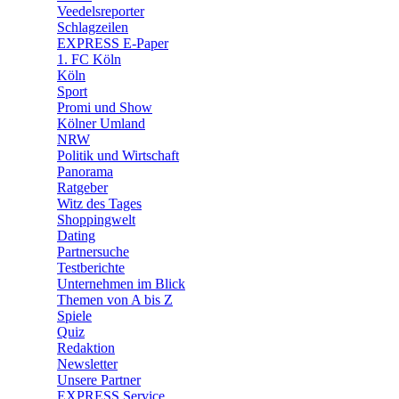
🛒 Shoppingwelt
Veedelsreporter
🧩 Spiele
Schlagzeilen
EXPRESS E-Paper
1. FC Köln
Köln
Sport
Promi und Show
Kölner Umland
NRW
Politik und Wirtschaft
Panorama
Ratgeber
Witz des Tages
Shoppingwelt
Dating
Partnersuche
Testberichte
Unternehmen im Blick
Themen von A bis Z
Spiele
Quiz
Redaktion
Newsletter
Unsere Partner
EXPRESS Service