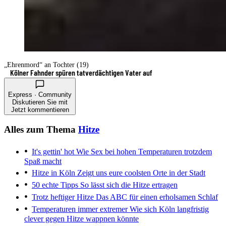
„Ehrenmord“ an Tochter (19)
Kölner Fahnder spüren tatverdächtigen Vater auf
Express · Community
Diskutieren Sie mit
Jetzt kommentieren
Alles zum Thema
Hitze
It's gettin' hot
Wie Sex bei hohen Temperaturen trotzdem
Spaß macht
Hitze in Köln
Zeigt uns eure coolsten Orte in der Stadt
50 echte Tipps
So lässt sich die Hitze ertragen
Trotz heftiger Hitze
Das ABC für einen erholsamen Schlaf
Temperaturen immer extremer
Wie sich Köln langfristig
clever gegen Hitze wappnen könnte