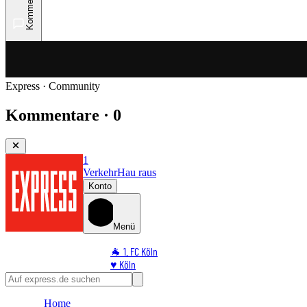
Kommentare
Express · Community
Kommentare · 0
1
Verkehr
Hau raus
Konto
Menü
🐐 1. FC Köln
♥️ Köln
⭐ Promi
🏆 Sport
Home