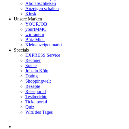
Abo abschließen
Anzeigen schalten
Kiosk
Unsere Marken
YOURJOB
yourIMMO
wirtrauern
Bütz Mich
Kleinanzeigenmarkt
Specials
EXPRESS Service
Rechner
Spiele
Jobs in Köln
Dating
Shoppingwelt
Rezepte
Reiseportal
Testberichte
Ticketportal
Quiz
Witz des Tages