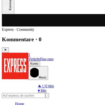
Kommentare
Express · Community
Kommentare · 0
1
Verkehr
Hau raus
Konto
Menü
🐐 1. FC Köln
♥️ Köln
⭐ Promi
🏆 Sport
Home