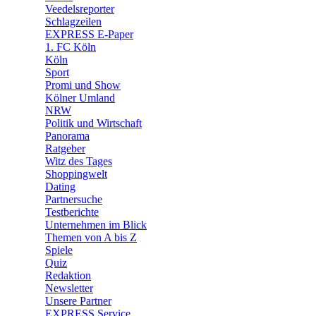
🛒 Shoppingwelt
Veedelsreporter
🧩 Spiele
Schlagzeilen
EXPRESS E-Paper
1. FC Köln
Köln
Sport
Promi und Show
Kölner Umland
NRW
Politik und Wirtschaft
Panorama
Ratgeber
Witz des Tages
Shoppingwelt
Dating
Partnersuche
Testberichte
Unternehmen im Blick
Themen von A bis Z
Spiele
Quiz
Redaktion
Newsletter
Unsere Partner
EXPRESS Service