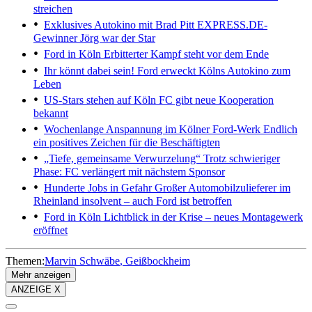
streichen
Exklusives Autokino mit Brad Pitt
EXPRESS.DE-
Gewinner Jörg war der Star
Ford in Köln
Erbitterter Kampf steht vor dem Ende
Ihr könnt dabei sein!
Ford erweckt Kölns Autokino zum
Leben
US-Stars stehen auf Köln
FC gibt neue Kooperation
bekannt
Wochenlange Anspannung im Kölner Ford-Werk
Endlich
ein positives Zeichen für die Beschäftigten
„Tiefe, gemeinsame Verwurzelung“
Trotz schwieriger
Phase: FC verlängert mit nächstem Sponsor
Hunderte Jobs in Gefahr
Großer Automobilzulieferer im
Rheinland insolvent – auch Ford ist betroffen
Ford in Köln
Lichtblick in der Krise – neues Montagewerk
eröffnet
Themen:
Marvin Schwäbe
Geißbockheim
Mehr anzeigen
ANZEIGE X