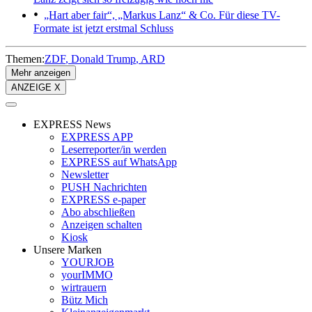
„Hart aber fair“, „Markus Lanz“ & Co.
Für diese TV-
Formate ist jetzt erstmal Schluss
Themen:
ZDF
Donald Trump
ARD
Mehr anzeigen
ANZEIGE X
EXPRESS News
EXPRESS APP
Leserreporter/in werden
EXPRESS auf WhatsApp
Newsletter
PUSH Nachrichten
EXPRESS e-paper
Abo abschließen
Anzeigen schalten
Kiosk
Unsere Marken
YOURJOB
yourIMMO
wirtrauern
Bütz Mich