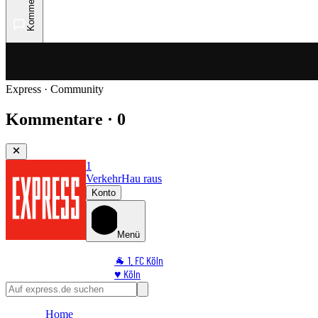
Kommentare
Express · Community
Kommentare · 0
1
Verkehr
Hau raus
Konto
Menü
🐐 1. FC Köln
♥️ Köln
⭐ Promi
🏆 Sport
Home