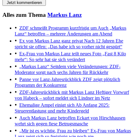
Jetzt kommentieren
Alles zum Thema
Markus Lanz
ZDF schmeißt Programm kurzfristig um
Auch „Markus
Lanz“ betroffen – mehrere Änderungen am Abend
Ex von Markus Lanz ganz privat
Nach 12 Jahren Ehe
spricht sie offen: „Das habe ich so vorher nicht gespürt“
Ex-Frau von Markus Lanz teilt neues Foto
„Fast 8 Kilo
mehr“: So sehr hat sie sich verändert
„Markus Lanz“
Seitdem viele Veränderungen: ZDF-
Moderator sorgt nach sechs Jahren für Rückkehr
Panne vor Lanz-Jahresrückblick
ZDF zeigt plötzlich
Programm der Konkurrenz
ZDF-Jahresrückblick mit Markus Lanz
Heftiger Vorwurf
von Habeck – sofort meldet sich Lindner im Netz
Ehemalige Ampel einigt sich
Ab Anfang 2025:
Steuerentlastung und mehr Kindergeld
Auch Markus Lanz betroffen
Eckart von Hirschhausen
wehrt sich gegen fiese Betrugsmasche
„Mir ist es wichtig, Frau zu bleiben“
Ex-Frau von Markus
Lanz zeigt sich so freizügig wie noch nie