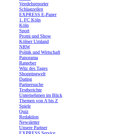
🛒 Shoppingwelt
Veedelsreporter
🧩 Spiele
Schlagzeilen
EXPRESS E-Paper
1. FC Köln
Köln
Sport
Promi und Show
Kölner Umland
NRW
Politik und Wirtschaft
Panorama
Ratgeber
Witz des Tages
Shoppingwelt
Dating
Partnersuche
Testberichte
Unternehmen im Blick
Themen von A bis Z
Spiele
Quiz
Redaktion
Newsletter
Unsere Partner
EXPRESS Service