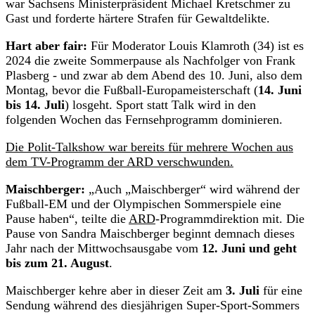
war Sachsens Ministerpräsident Michael Kretschmer zu
Gast und forderte härtere Strafen für Gewaltdelikte.
Hart aber fair:
Für Moderator Louis Klamroth (34) ist es
2024 die zweite Sommerpause als Nachfolger von Frank
Plasberg - und zwar ab dem Abend des 10. Juni, also dem
Montag, bevor die Fußball-Europameisterschaft (
14. Juni
bis 14. Juli
) losgeht. Sport statt Talk wird in den
folgenden Wochen das Fernsehprogramm dominieren.
Die Polit-Talkshow war bereits für mehrere Wochen aus
dem TV-Programm der ARD verschwunden.
Maischberger:
„Auch „Maischberger“ wird während der
Fußball-EM und der Olympischen Sommerspiele eine
Pause haben“, teilte die
ARD
-Programmdirektion mit. Die
Pause von Sandra Maischberger beginnt demnach dieses
Jahr nach der Mittwochsausgabe vom
12. Juni und geht
bis zum 21. August
.
Maischberger kehre aber in dieser Zeit am
3. Juli
für eine
Sendung während des diesjährigen Super-Sport-Sommers