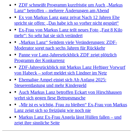
ZDF schmeißt Programm kurzfristig um
Auch „Markus
Lanz“ betroffen – mehrere Änderungen am Abend
Ex von Markus Lanz ganz privat
Nach 12 Jahren Ehe
spricht sie offen: „Das habe ich so vorher nicht gespürt“
Ex-Frau von Markus Lanz teilt neues Foto
„Fast 8 Kilo
mehr“: So sehr hat sie sich verändert
„Markus Lanz“
Seitdem viele Veränderungen: ZDF-
Moderator sorgt nach sechs Jahren für Rückkehr
Panne vor Lanz-Jahresrückblick
ZDF zeigt plötzlich
Programm der Konkurrenz
ZDF-Jahresrückblick mit Markus Lanz
Heftiger Vorwurf
von Habeck – sofort meldet sich Lindner im Netz
Ehemalige Ampel einigt sich
Ab Anfang 2025:
Steuerentlastung und mehr Kindergeld
Auch Markus Lanz betroffen
Eckart von Hirschhausen
wehrt sich gegen fiese Betrugsmasche
„Mir ist es wichtig, Frau zu bleiben“
Ex-Frau von Markus
Lanz zeigt sich so freizügig wie noch nie
Markus Lanz
Ex-Frau Angela lässt Hüllen fallen – und
zeigt ihre sinnliche Seite