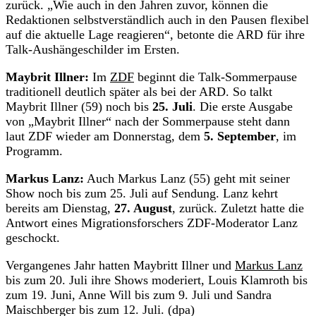
zurück. „Wie auch in den Jahren zuvor, können die
Redaktionen selbstverständlich auch in den Pausen flexibel
auf die aktuelle Lage reagieren“, betonte die ARD für ihre
Talk-Aushängeschilder im Ersten.
Maybrit Illner:
Im
ZDF
beginnt die Talk-Sommerpause
traditionell deutlich später als bei der ARD. So talkt
Maybrit Illner (59) noch bis
25. Juli
. Die erste Ausgabe
von „Maybrit Illner“ nach der Sommerpause steht dann
laut ZDF wieder am Donnerstag, dem
5. September
, im
Programm.
Markus Lanz:
Auch Markus Lanz (55) geht mit seiner
Show noch bis zum 25. Juli auf Sendung. Lanz kehrt
bereits am Dienstag,
27. August
, zurück. Zuletzt hatte die
Antwort eines Migrationsforschers ZDF-Moderator Lanz
geschockt.
Vergangenes Jahr hatten Maybritt Illner und
Markus Lanz
bis zum 20. Juli ihre Shows moderiert, Louis Klamroth bis
zum 19. Juni, Anne Will bis zum 9. Juli und Sandra
Maischberger bis zum 12. Juli. (dpa)