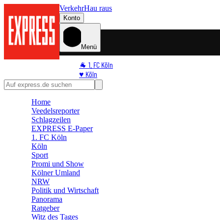
Verkehr
Hau raus
Konto
Menü
🐐 1. FC Köln
♥️ Köln
⭐ Promi
🏆 Sport
Home
🛒 Shoppingwelt
Veedelsreporter
🧩 Spiele
Schlagzeilen
EXPRESS E-Paper
1. FC Köln
Köln
Sport
Promi und Show
Kölner Umland
NRW
Politik und Wirtschaft
Panorama
Ratgeber
Witz des Tages